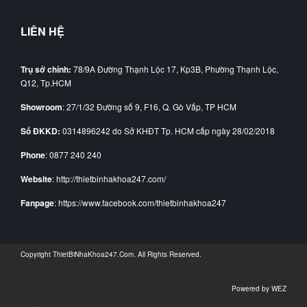
LIÊN HỆ
Trụ sở chính:
78/9A Đường Thạnh Lộc 17, Kp3B, Phường Thạnh Lộc,
Q12, Tp.HCM
Showroom
: 27/1/32 Đường số 9, F16, Q. Gò Vấp, TP HCM
Số ĐKKD:
0314896242 do Sở KHĐT Tp. HCM cấp ngày 28/02/2018
Phone
: 0877 240 240
Website
: http://thietbinhakhoa247.com/
Fanpage
: https://www.facebook.com/thietbinhakhoa247
Copyright
ThietBiNhaKhoa247.Com
. All Rights Reserved.
Powered by
WEZ