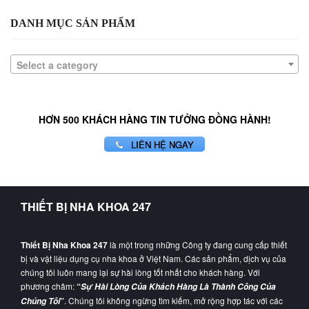
DANH MỤC SẢN PHẨM
Select a category
HƠN 500 KHÁCH HÀNG TIN TƯỞNG ĐỒNG HÀNH!
LIÊN HỆ NGAY
THIẾT BỊ NHA KHOA 247
Thiết Bị Nha Khoa 247
là một trong những Công ty đang cung cấp thiết
bị và vật liệu dụng cụ nha khoa ở Việt Nam. Các sản phẩm, dịch vụ của
chúng tôi luôn mang lại sự hài lòng tốt nhất cho khách hàng. Với
phương châm:
“
Sự Hài Lòng Của Khách Hàng Là Thành Công Của
”
. Chúng tôi không ngừng tìm kiếm, mở rộng hợp tác với các
Chúng Tôi