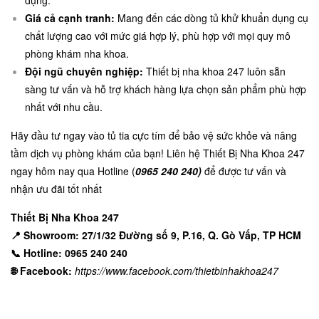
dụng.
Giá cả cạnh tranh:
Mang đến các dòng tủ khử khuẩn dụng cụ
chất lượng cao với mức giá hợp lý, phù hợp với mọi quy mô
phòng khám nha khoa.
Đội ngũ chuyên nghiệp:
Thiết bị nha khoa 247 luôn sẵn
sàng tư vấn và hỗ trợ khách hàng lựa chọn sản phẩm phù hợp
nhất với nhu cầu.
Hãy đầu tư ngay vào tủ tia cực tím để bảo vệ sức khỏe và nâng
tầm dịch vụ phòng khám của bạn! Liên hệ Thiết Bị Nha Khoa 247
ngay hôm nay qua Hotline (
0965 240 240)
để được tư vấn và
nhận ưu đãi tốt nhất
Thiế
t Bị Nha Khoa 247
📍
Showroom:
27/1/32 Đường số 9, P.16, Q. Gò Vấp, TP HCM
📞
Hotline:
0965 240 240
🌐
Facebook:
https://www.facebook.com/thietbinhakhoa247