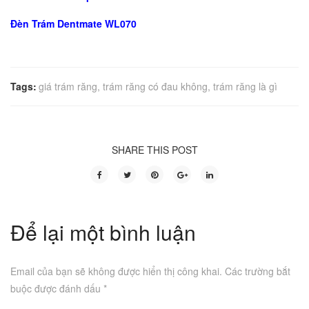
Đèn Trám Dentmate WL070
Tags:
giá trám răng
,
trám răng có đau không
,
trám răng là gì
SHARE THIS POST
Để lại một bình luận
Email của bạn sẽ không được hiển thị công khai.
Các trường bắt
buộc được đánh dấu
*