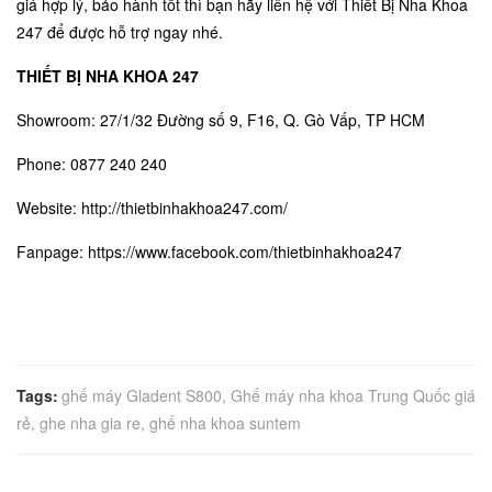
giá hợp lý, bảo hành tốt thì bạn hãy liên hệ với
Thiết Bị Nha Khoa
247
để được hỗ trợ ngay nhé.
THIẾT BỊ NHA KHOA 247
Showroom: 27/1/32 Đường số 9, F16, Q. Gò Vấp, TP HCM
Phone: 0877 240 240
Website:
http://thietbinhakhoa247.com/
Fanpage:
https://www.facebook.com/thietbinhakhoa247
Tags:
ghế máy Gladent S800
,
Ghế máy nha khoa Trung Quốc giá
rẻ
,
ghe nha gia re
,
ghế nha khoa suntem