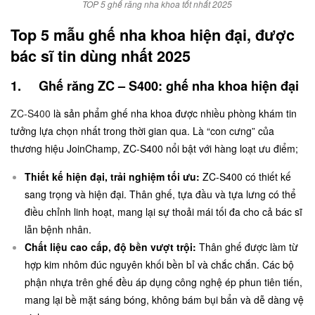
TOP 5 ghế răng nha khoa tốt nhất 2025
Top 5 mẫu ghế nha khoa hiện đại, được
bác sĩ tin dùng nhất 2025
1. Ghế răng ZC – S400: ghế nha khoa hiện đại
ZC-S400
là sản phẩm ghế nha khoa được nhiều phòng khám tin
tưởng lựa chọn nhất trong thời gian qua. Là “con cưng” của
thương hiệu JoinChamp, ZC-S400 nổi bật với hàng loạt ưu điểm;
Thiết kế hiện đại, trải nghiệm tối ưu:
ZC-S400 có thiết kế
sang trọng và hiện đại. Thân ghế, tựa đầu và tựa lưng có thể
điều chỉnh linh hoạt, mang lại sự thoải mái tối đa cho cả bác sĩ
lẫn bệnh nhân.
Chất liệu cao cấp, độ bền vượt trội:
Thân ghế được làm từ
hợp kim nhôm đúc nguyên khối bền bỉ và chắc chắn. Các bộ
phận nhựa trên ghế đều áp dụng công nghệ ép phun tiên tiến,
mang lại bề mặt sáng bóng, không bám bụi bẩn và dễ dàng vệ