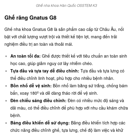
Ghế nha khoa Hàn Quốc OSSTEM K3
Ghế răng Gnatus G8
Ghế nha khoa Gnatus G8 là sản phẩm cao cấp từ Châu Âu, nổi
bật với chất lượng vượt trội và thiết kế tiện lợi, mang đến trải
nghiệm điều trị an toàn và thoải mái.
An toàn tối đa:
Ghế được thiết kế với tiêu chuẩn an toàn sinh
học cao, giúp giảm nguy cơ lây nhiễm chéo.
Tựa đầu và tựa tay dễ điều chỉnh:
Tựa đầu và tựa lưng có
thể điều chỉnh linh hoạt, phù hợp cho nhiều bệnh nhân.
Bồn nhổ dễ vệ sinh:
Bồn nhổ làm bằng sứ trắng, chống bám
bẩn, xoay 180º và dễ dàng tháo rời để vệ sinh.
Đèn chiếu sáng điều chỉnh:
Đèn có nhiều mức độ sáng và
dải màu, có thể điều chỉnh để phù hợp với nhu cầu khám chữa
bệnh.
Bảng điều khiển dễ sử dụng:
Bảng điều khiển tích hợp các
chức năng điều chỉnh ghế, tựa lưng, chế độ làm việc và khử