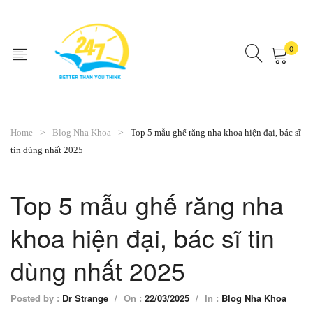
0
No products in the cart.
Home
Blog Nha Khoa
Top 5 mẫu ghế răng nha khoa hiện đại, bác sĩ
tin dùng nhất 2025
Top 5 mẫu ghế răng nha
khoa hiện đại, bác sĩ tin
dùng nhất 2025
Posted by :
Dr Strange
/
On :
22/03/2025
/
In :
Blog Nha Khoa