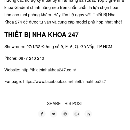
hưởng các hỗ trợ kỹ thuật uy tín từ hãng sản xuất. Top 3 ghế nha
khoa Gladent chính hãng nêu trên chắn chắn là lựa chọn hoàn
hảo cho mọi phòng khám. Hãy liên hệ ngay với
Thiết Bị Nha
Khoa 274
để được tư vấn và cung cấp model phù hợp nhất nhé!
THIẾT BỊ NHA KHOA 247
Showroom: 27/1/32 Đường số 9, F16, Q. Gò Vấp, TP HCM
Phone: 0877 240 240
Website:
http://thietbinhakhoa247.com/
Fanpage:
https://www.facebook.com/thietbinhakhoa247
SHARE THIS POST