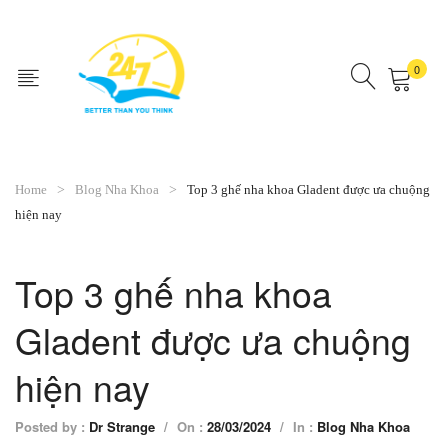
0
No products in the cart.
Home
Blog Nha Khoa
Top 3 ghế nha khoa Gladent được ưa chuộng
hiện nay
Top 3 ghế nha khoa
Gladent được ưa chuộng
hiện nay
Posted by :
Dr Strange
/
On :
28/03/2024
/
In :
Blog Nha Khoa