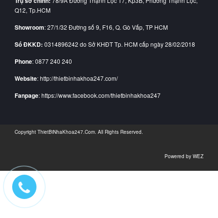
Trụ sở chính:
78/9A Đường Thạnh Lộc 17, Kp3B, Phường Thạnh Lộc,
Q12, Tp.HCM
Showroom
: 27/1/32 Đường số 9, F16, Q. Gò Vấp, TP HCM
Số ĐKKD:
0314896242 do Sở KHĐT Tp. HCM cấp ngày 28/02/2018
Phone
: 0877 240 240
Website
: http://thietbinhakhoa247.com/
Fanpage
: https://www.facebook.com/thietbinhakhoa247
Copyright
ThietBiNhaKhoa247.Com
. All Rights Reserved.
Powered by
WEZ