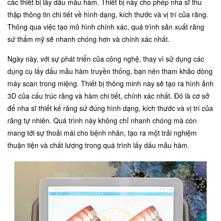
các thiết bị lấy dấu mẫu hàm. Thiết bị này cho phép nha sĩ thu
thập thông tin chi tiết về hình dạng, kích thước và vị trí của răng.
Thông qua việc tạo mô hình chính xác, quá trình sản xuất răng
sứ thẩm mỹ sẽ nhanh chóng hơn và chính xác nhất.
Ngày này, với sự phát triển của công nghệ, thay vì sử dụng các
dụng cụ lấy dấu mẫu hàm truyền thống, bạn nên tham khảo dòng
máy scan trong miệng. Thiết bị thông minh này sẽ tạo ra hình ảnh
3D của cấu trúc răng và hàm chi tiết, chính xác nhất. Đó là cơ sở
để nha sĩ thiết kế răng sứ đúng hình dạng, kích thước và vị trí của
răng tự nhiên. Quá trình này không chỉ nhanh chóng mà còn
mang tới sự thoải mái cho bệnh nhân, tạo ra một trải nghiệm
thuận tiện và chất lượng trong quá trình lấy dấu mẫu hàm.