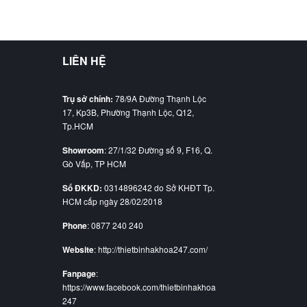
LIÊN HỆ
Trụ sở chính:
78/9A Đường Thạnh Lộc
17, Kp3B, Phường Thạnh Lộc, Q12,
Tp.HCM
Showroom
: 27/1/32 Đường số 9, F16, Q.
Gò Vấp, TP HCM
Số ĐKKD:
0314896242 do Sở KHĐT Tp.
HCM cấp ngày 28/02/2018
Phone
: 0877 240 240
Website
: http://thietbinhakhoa247.com/
Fanpage
:
https://www.facebook.com/thietbinhakhoa
247