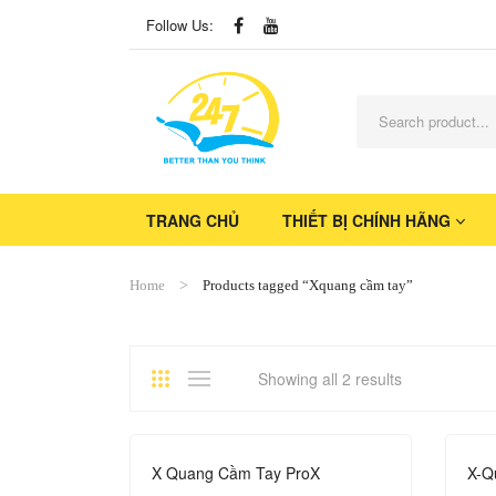
Follow Us:
TRANG CHỦ
THIẾT BỊ CHÍNH HÃNG
Home
Products tagged “Xquang cầm tay”
Showing all 2 results
X Quang Cầm Tay ProX
X-Q