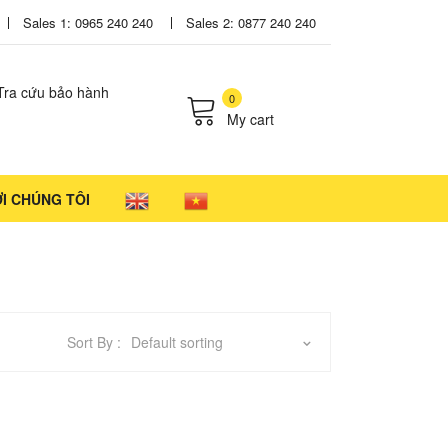
Sales 1: 0965 240 240
Sales 2: 0877 240 240
Tra cứu bảo hành
0
My cart
cts in the cart.
ỚI CHÚNG TÔI
Sort By :
Default sorting