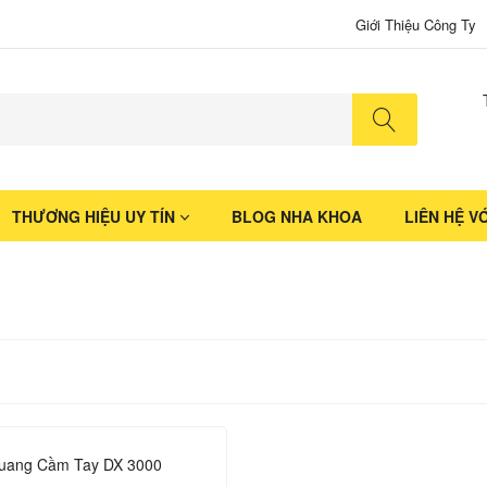
Giới Thiệu Công Ty
No produ
THƯƠNG HIỆU UY TÍN
BLOG NHA KHOA
LIÊN HỆ V
uang Cầm Tay DX 3000