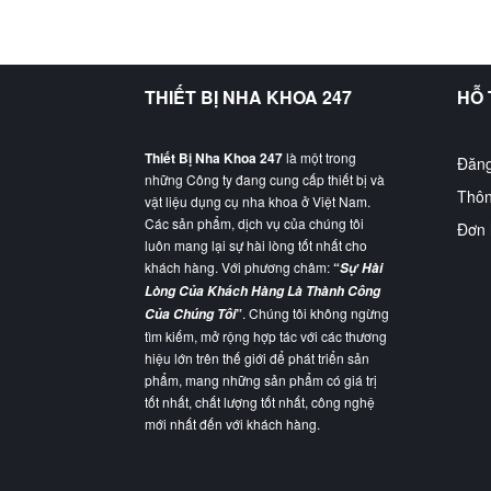
THIẾT BỊ NHA KHOA 247
HỖ
Thiết Bị Nha Khoa 247
là một trong
Đăng
những Công ty đang cung cấp thiết bị và
Thôn
vật liệu dụng cụ nha khoa ở Việt Nam.
Các sản phẩm, dịch vụ của chúng tôi
Đơn 
luôn mang lại sự hài lòng tốt nhất cho
khách hàng. Với phương châm:
“
Sự Hài
Lòng Của Khách Hàng Là Thành Công
”
. Chúng tôi không ngừng
Của Chúng Tôi
tìm kiếm, mở rộng hợp tác với các thương
hiệu lớn trên thế giới để phát triển sản
phẩm, mang những sản phẩm có giá trị
tốt nhất, chất lượng tốt nhất, công nghệ
mới nhất đến với khách hàng.