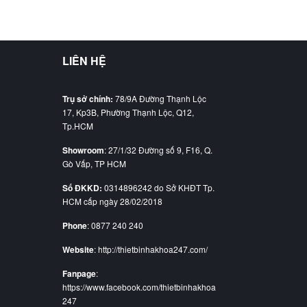
LIÊN HỆ
Trụ sở chính:
78/9A Đường Thạnh Lộc
17, Kp3B, Phường Thạnh Lộc, Q12,
Tp.HCM
Showroom
: 27/1/32 Đường số 9, F16, Q.
Gò Vấp, TP HCM
Số ĐKKD:
0314896242 do Sở KHĐT Tp.
HCM cấp ngày 28/02/2018
Phone
: 0877 240 240
Website
: http://thietbinhakhoa247.com/
Fanpage
:
https://www.facebook.com/thietbinhakhoa
247