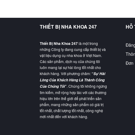
THIẾT BỊ NHA KHOA 247
HỖ
Thiết Bị Nha Khoa 247
là một trong
Đăng
những Công ty đang cung cấp thiết bị và
Thôn
vật liệu dụng cụ nha khoa ở Việt Nam.
Các sản phẩm, dịch vụ của chúng tôi
Đơn 
luôn mang lại sự hài lòng tốt nhất cho
khách hàng. Với phương châm:
“
Sự Hài
Lòng Của Khách Hàng Là Thành Công
”
. Chúng tôi không ngừng
Của Chúng Tôi
tìm kiếm, mở rộng hợp tác với các thương
hiệu lớn trên thế giới để phát triển sản
phẩm, mang những sản phẩm có giá trị
tốt nhất, chất lượng tốt nhất, công nghệ
mới nhất đến với khách hàng.