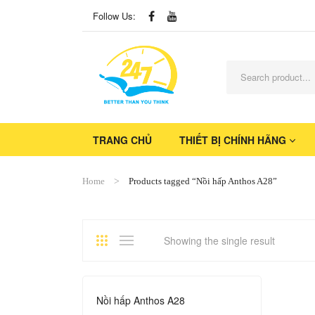
Follow Us:
TRANG CHỦ
THIẾT BỊ CHÍNH HÃNG
Home
Products tagged “Nồi hấp Anthos A28”
Showing the single result
Nồi hấp Anthos A28