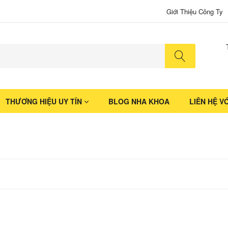
Giới Thiệu Công Ty
No produ
THƯƠNG HIỆU UY TÍN
BLOG NHA KHOA
LIÊN HỆ V