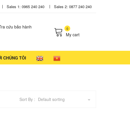
Sales 1: 0965 240 240
Sales 2: 0877 240 240
Tra cứu bảo hành
0
My cart
cts in the cart.
ỚI CHÚNG TÔI
Sort By :
Default sorting