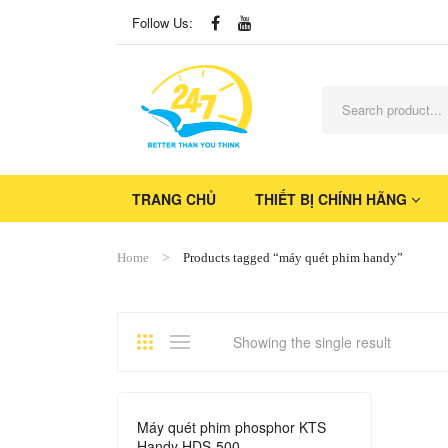
Follow Us:
TRANG CHỦ
THIẾT BỊ CHÍNH HÃNG
Home
Products tagged “máy quét phim handy”
Showing the single result
Máy quét phim phosphor KTS
Handy HDS-500