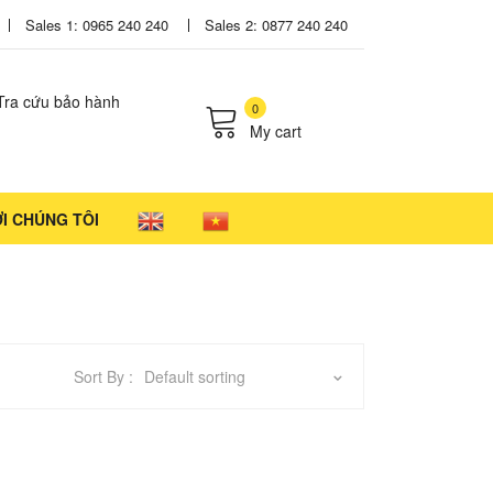
Sales 1: 0965 240 240
Sales 2: 0877 240 240
Tra cứu bảo hành
0
My cart
cts in the cart.
ỚI CHÚNG TÔI
Sort By :
Default sorting