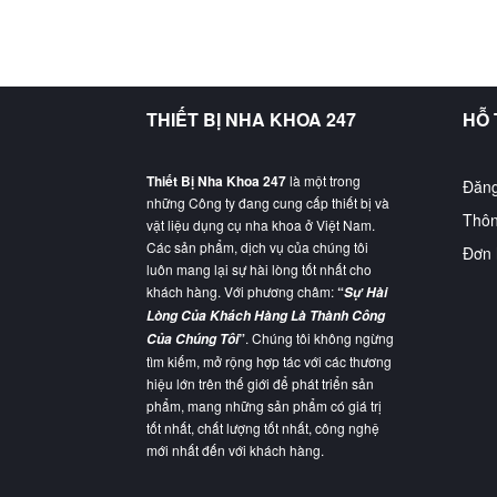
THIẾT BỊ NHA KHOA 247
HỖ
Thiết Bị Nha Khoa 247
là một trong
Đăng
những Công ty đang cung cấp thiết bị và
Thôn
vật liệu dụng cụ nha khoa ở Việt Nam.
Các sản phẩm, dịch vụ của chúng tôi
Đơn 
luôn mang lại sự hài lòng tốt nhất cho
khách hàng. Với phương châm:
“
Sự Hài
Lòng Của Khách Hàng Là Thành Công
”
. Chúng tôi không ngừng
Của Chúng Tôi
tìm kiếm, mở rộng hợp tác với các thương
hiệu lớn trên thế giới để phát triển sản
phẩm, mang những sản phẩm có giá trị
tốt nhất, chất lượng tốt nhất, công nghệ
mới nhất đến với khách hàng.