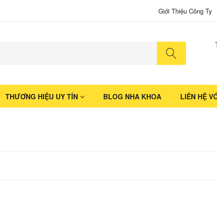
Giới Thiệu Công Ty
No produ
THƯƠNG HIỆU UY TÍN
BLOG NHA KHOA
LIÊN HỆ V