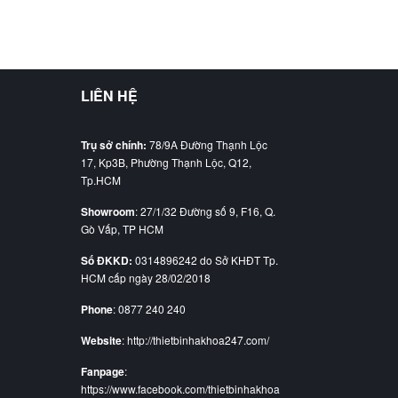
LIÊN HỆ
Trụ sở chính:
78/9A Đường Thạnh Lộc
17, Kp3B, Phường Thạnh Lộc, Q12,
Tp.HCM
Showroom
: 27/1/32 Đường số 9, F16, Q.
Gò Vấp, TP HCM
Số ĐKKD:
0314896242 do Sở KHĐT Tp.
HCM cấp ngày 28/02/2018
Phone
: 0877 240 240
Website
: http://thietbinhakhoa247.com/
Fanpage
:
https://www.facebook.com/thietbinhakhoa