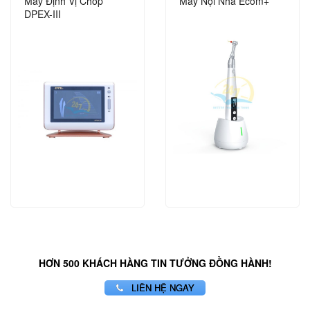
Máy Định Vị Chóp
Máy Nội Nha Ecom+
DPEX-III
HƠN 500 KHÁCH HÀNG TIN TƯỞNG ĐỒNG HÀNH!
LIÊN HỆ NGAY