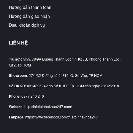
Hướng dẩn thanh toán
Hướng dẩn giao nhận
Điều khoản dịch vụ
LIÊN HỆ
Trụ sở chính:
78/9A Đường Thạnh Lộc 17, Kp3B, Phường Thạnh Lộc,
Q12, Tp.HCM
Showroom
: 27/1/32 Đường số 9, F16, Q. Gò Vấp, TP HCM
Số ĐKKD:
0314896242 do Sở KHĐT Tp. HCM cấp ngày 28/02/2018
Phone
: 0877 240 240
Website
: http://thietbinhakhoa247.com/
Fanpage
: https://www.facebook.com/thietbinhakhoa247