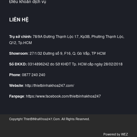
Điều khoản dịch vụ
LIÊN HỆ
Trụ sở chính:
78/9A Đường Thạnh Lộc 17, Kp3B, Phường Thạnh Lộc,
Q12, Tp.HCM
Showroom
: 27/1/32 Đường số 9, F16, Q. Gò Vấp, TP HCM
Số ĐKKD:
0314896242 do Sở KHĐT Tp. HCM cấp ngày 28/02/2018
Phone
: 0877 240 240
Website
: http://thietbinhakhoa247.com/
Fanpage
: https://www.facebook.com/thietbinhakhoa247
Copyright
ThietBiNhaKhoa247.Com
. All Rights Reserved.
Powered by
WEZ