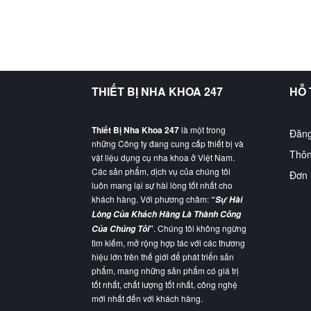
THIẾT BỊ NHA KHOA 247
HỖ
Thiết Bị Nha Khoa 247
là một trong
Đăng
những Công ty đang cung cấp thiết bị và
Thôn
vật liệu dụng cụ nha khoa ở Việt Nam.
Các sản phẩm, dịch vụ của chúng tôi
Đơn 
luôn mang lại sự hài lòng tốt nhất cho
khách hàng. Với phương châm:
“
Sự Hài
Lòng Của Khách Hàng Là Thành Công
”
. Chúng tôi không ngừng
Của Chúng Tôi
tìm kiếm, mở rộng hợp tác với các thương
hiệu lớn trên thế giới để phát triển sản
phẩm, mang những sản phẩm có giá trị
tốt nhất, chất lượng tốt nhất, công nghệ
mới nhất đến với khách hàng.