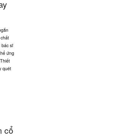
ay
 ngắn
 chất
 bác sĩ
thể ứng
 Thiết
y quét
m cổ