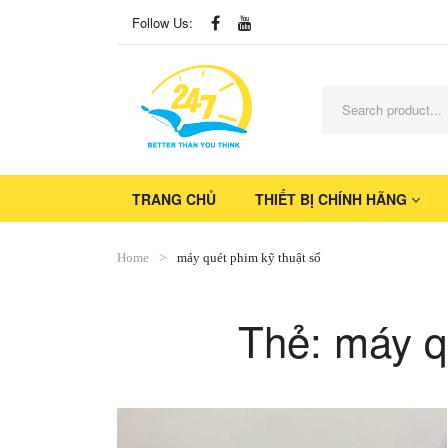
Follow Us:
TRANG CHỦ
THIẾT BỊ CHÍNH HÃNG
Home
máy quét phim kỹ thuật số
Thẻ:
máy q