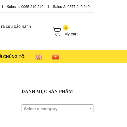
Sales 1: 0965 240 240
Sales 2: 0877 240 240
Tra cứu bảo hành
0
My cart
cts in the cart.
ỚI CHÚNG TÔI
DANH MỤC SẢN PHẨM
Select a category