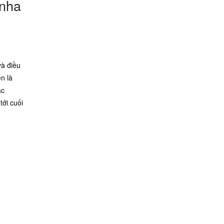
 nha
và điều
n là
ác
ới cuối