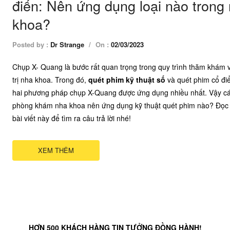
điển: Nên ứng dụng loại nào trong
khoa?
Posted by :
Dr Strange
/
On :
02/03/2023
Chụp X- Quang là bước rất quan trọng trong quy trình thăm khám 
trị nha khoa. Trong đó,
quét phim kỹ thuật số
và quét phim cổ điể
hai phương pháp chụp X-Quang được ứng dụng nhiều nhất. Vậy c
phòng khám nha khoa nên ứng dụng kỹ thuật quét phim nào? Đọc t
bài viết này để tìm ra câu trả lời nhé!
XEM THÊM
HƠN 500 KHÁCH HÀNG TIN TƯỞNG ĐỒNG HÀNH!