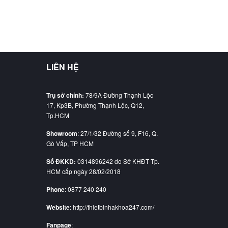
LIÊN HỆ
Trụ sở chính:
78/9A Đường Thạnh Lộc
17, Kp3B, Phường Thạnh Lộc, Q12,
Tp.HCM
Showroom
: 27/1/32 Đường số 9, F16, Q.
Gò Vấp, TP HCM
Số ĐKKD:
0314896242 do Sở KHĐT Tp.
HCM cấp ngày 28/02/2018
Phone
: 0877 240 240
Website
: http://thietbinhakhoa247.com/
Fanpage
: