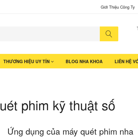
Giới Thiệu Công Ty
No produ
THƯƠNG HIỆU UY TÍN
BLOG NHA KHOA
LIÊN HỆ V
uét phim kỹ thuật số
Ứng dụng của máy quét phim nha