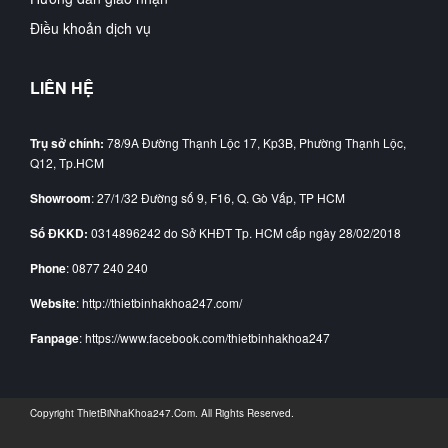
Điều khoản dịch vụ
LIÊN HỆ
Trụ sở chính:
78/9A Đường Thạnh Lộc 17, Kp3B, Phường Thạnh Lộc,
Q12, Tp.HCM
Showroom
: 27/1/32 Đường số 9, F16, Q. Gò Vấp, TP HCM
Số ĐKKD:
0314896242 do Sở KHĐT Tp. HCM cấp ngày 28/02/2018
Phone
: 0877 240 240
Website
: http://thietbinhakhoa247.com/
Fanpage
: https://www.facebook.com/thietbinhakhoa247
Copyright
ThietBiNhaKhoa247.Com
. All Rights Reserved.