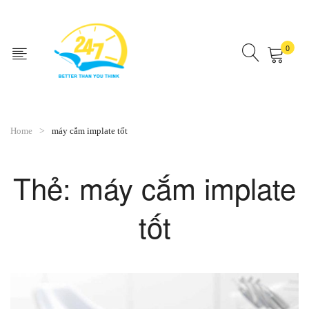
0
No products in the cart.
Home
máy cắm implate tốt
Thẻ:
máy cắm implate
tốt