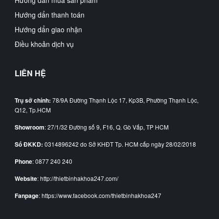
Hướng dẩn thanh toán
Hướng dẩn giao nhận
Điều khoản dịch vụ
LIÊN HỆ
Trụ sở chính:
78/9A Đường Thạnh Lộc 17, Kp3B, Phường Thạnh Lộc,
Q12, Tp.HCM
Showroom
: 27/1/32 Đường số 9, F16, Q. Gò Vấp, TP HCM
Số ĐKKD:
0314896242 do Sở KHĐT Tp. HCM cấp ngày 28/02/2018
Phone
: 0877 240 240
Website
: http://thietbinhakhoa247.com/
Fanpage
: https://www.facebook.com/thietbinhakhoa247