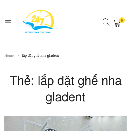
0
No products in the cart.
Home
lắp đặt ghế nha gladent
Thẻ:
lắp đặt ghế nha
gladent