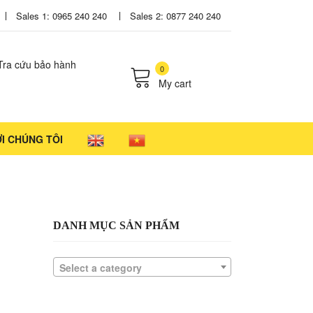
Sales 1: 0965 240 240
Sales 2: 0877 240 240
Tra cứu bảo hành
0
My cart
cts in the cart.
ỚI CHÚNG TÔI
DANH MỤC SẢN PHẨM
Select a category