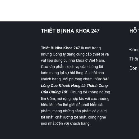
THIẾT BỊ NHA KHOA 247
HỖ
Thiết Bị Nha Khoa 247
là một trong
Đăng
những Công ty đang cung cấp thiết bị và
Thôn
vật liệu dụng cụ nha khoa ở Việt Nam.
Các sản phẩm, dịch vụ của chúng tôi
Đơn 
luôn mang lại sự hài lòng tốt nhất cho
khách hàng. Với phương châm:
“
Sự Hài
Lòng Của Khách Hàng Là Thành Công
”
. Chúng tôi không ngừng
Của Chúng Tôi
tìm kiếm, mở rộng hợp tác với các thương
hiệu lớn trên thế giới để phát triển sản
phẩm, mang những sản phẩm có giá trị
tốt nhất, chất lượng tốt nhất, công nghệ
mới nhất đến với khách hàng.