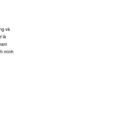
ung và
ơ là
tham
nh mình