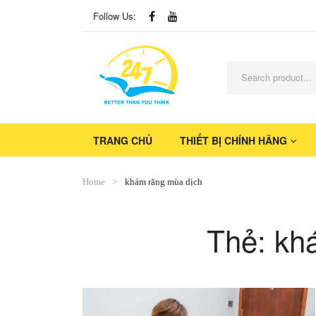
Follow Us:
TRANG CHỦ
THIẾT BỊ CHÍNH HÃNG
Home
khám răng mùa dịch
Thẻ:
kh