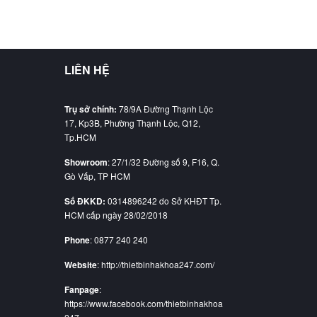
LIÊN HỆ
Trụ sở chính:
78/9A Đường Thạnh Lộc
17, Kp3B, Phường Thạnh Lộc, Q12,
Tp.HCM
Showroom
: 27/1/32 Đường số 9, F16, Q.
Gò Vấp, TP HCM
Số ĐKKD:
0314896242 do Sở KHĐT Tp.
HCM cấp ngày 28/02/2018
Phone
: 0877 240 240
Website
: http://thietbinhakhoa247.com/
Fanpage
:
https://www.facebook.com/thietbinhakhoa