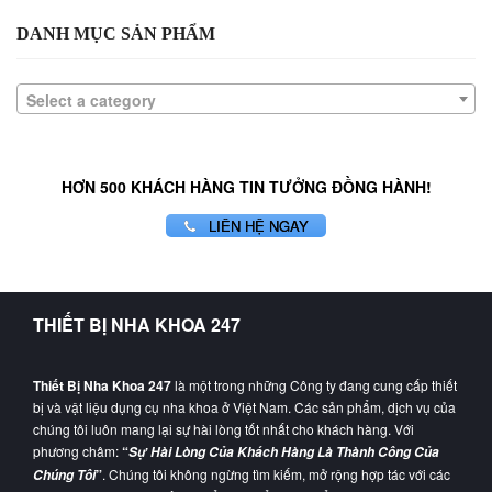
DANH MỤC SẢN PHẨM
Select a category
HƠN 500 KHÁCH HÀNG TIN TƯỞNG ĐỒNG HÀNH!
LIÊN HỆ NGAY
THIẾT BỊ NHA KHOA 247
Thiết Bị Nha Khoa 247
là một trong những Công ty đang cung cấp thiết
bị và vật liệu dụng cụ nha khoa ở Việt Nam. Các sản phẩm, dịch vụ của
chúng tôi luôn mang lại sự hài lòng tốt nhất cho khách hàng. Với
phương châm:
“
Sự Hài Lòng Của Khách Hàng Là Thành Công Của
”
. Chúng tôi không ngừng tìm kiếm, mở rộng hợp tác với các
Chúng Tôi