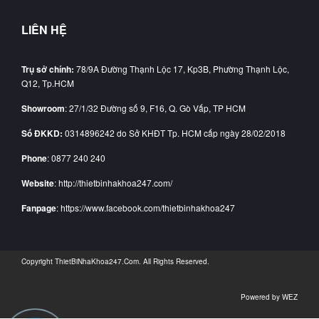
LIÊN HỆ
Trụ sở chính:
78/9A Đường Thạnh Lộc 17, Kp3B, Phường Thạnh Lộc,
Q12, Tp.HCM
Showroom
: 27/1/32 Đường số 9, F16, Q. Gò Vấp, TP HCM
Số ĐKKD:
0314896242 do Sở KHĐT Tp. HCM cấp ngày 28/02/2018
Phone
: 0877 240 240
Website
: http://thietbinhakhoa247.com/
Fanpage
: https://www.facebook.com/thietbinhakhoa247
Copyright
ThietBiNhaKhoa247.Com
. All Rights Reserved.
Powered by
WEZ