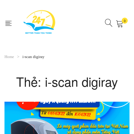
0
No products in the cart.
Home
i-scan digiray
Thẻ:
i-scan digiray