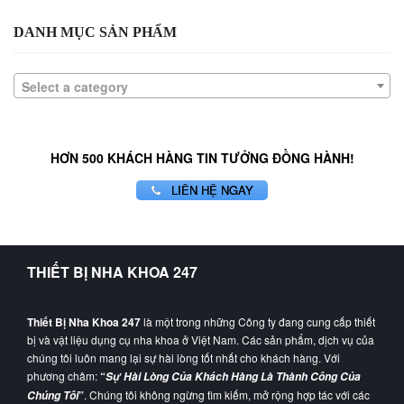
DANH MỤC SẢN PHẨM
Select a category
HƠN 500 KHÁCH HÀNG TIN TƯỞNG ĐỒNG HÀNH!
LIÊN HỆ NGAY
THIẾT BỊ NHA KHOA 247
Thiết Bị Nha Khoa 247
là một trong những Công ty đang cung cấp thiết
bị và vật liệu dụng cụ nha khoa ở Việt Nam. Các sản phẩm, dịch vụ của
chúng tôi luôn mang lại sự hài lòng tốt nhất cho khách hàng. Với
phương châm:
“
Sự Hài Lòng Của Khách Hàng Là Thành Công Của
”
. Chúng tôi không ngừng tìm kiếm, mở rộng hợp tác với các
Chúng Tôi