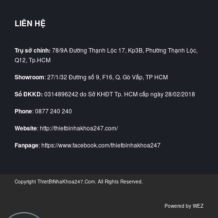
LIÊN HỆ
Trụ sở chính:
78/9A Đường Thạnh Lộc 17, Kp3B, Phường Thạnh Lộc,
Q12, Tp.HCM
Showroom
: 27/1/32 Đường số 9, F16, Q. Gò Vấp, TP HCM
Số ĐKKD:
0314896242 do Sở KHĐT Tp. HCM cấp ngày 28/02/2018
Phone
: 0877 240 240
Website
: http://thietbinhakhoa247.com/
Fanpage
: https://www.facebook.com/thietbinhakhoa247
Copyright
ThietBiNhaKhoa247.Com
. All Rights Reserved.
Powered by
WEZ