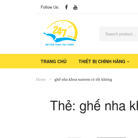
Follow Us:
TRANG CHỦ
THIẾT BỊ CHÍNH HÃNG
Home
ghế nha khoa suntem có tốt không
Thẻ:
ghế nha k