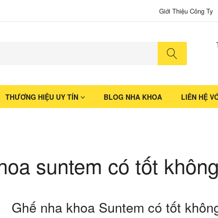
Giới Thiệu Công Ty
No produ
THƯƠNG HIỆU UY TÍN
BLOG NHA KHOA
LIÊN HỆ V
hoa suntem có tốt khôn
Ghế nha khoa Suntem có tốt khôn