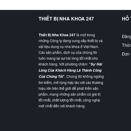
THIẾT BỊ NHA KHOA 247
HỖ
Thiết Bị Nha Khoa 247
là một trong
Đăng
những Công ty đang cung cấp thiết bị và
Thôn
vật liệu dụng cụ nha khoa ở Việt Nam.
Các sản phẩm, dịch vụ của chúng tôi
Đơn 
luôn mang lại sự hài lòng tốt nhất cho
khách hàng. Với phương châm:
“
Sự Hài
Lòng Của Khách Hàng Là Thành Công
”
. Chúng tôi không ngừng
Của Chúng Tôi
tìm kiếm, mở rộng hợp tác với các thương
hiệu lớn trên thế giới để phát triển sản
phẩm, mang những sản phẩm có giá trị
tốt nhất, chất lượng tốt nhất, công nghệ
mới nhất đến với khách hàng.