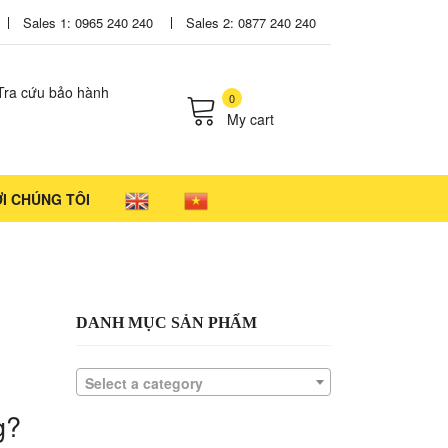
Sales 1: 0965 240 240
Sales 2: 0877 240 240
Tra cứu bảo hành
0
My cart
cts in the cart.
ỚI CHÚNG TÔI
g
DANH MỤC SẢN PHẨM
Select a category
g?