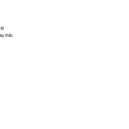
rất
đáp thắc