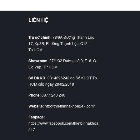
LIÊN HỆ
Trụ sở chính:
78/9A Đường Thạnh Lộc
17, Kp3B, Phường Thạnh Lộc, Q12,
Tp.HCM
Showroom
: 27/1/32 Đường số 9, F16, Q.
Gò Vấp, TP HCM
Số ĐKKD:
0314896242 do Sở KHĐT Tp.
HCM cấp ngày 28/02/2018
Phone
: 0877 240 240
Website
: http://thietbinhakhoa247.com/
Fanpage
:
https://www.facebook.com/thietbinhakhoa
247