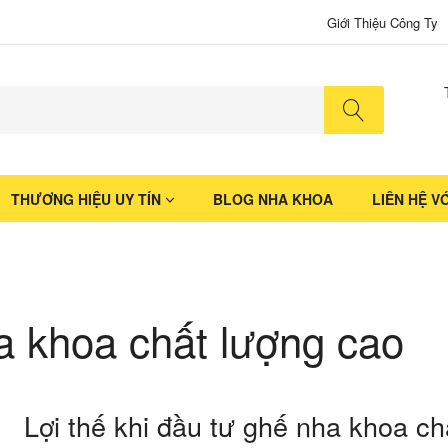
Giới Thiệu Công Ty
No produ
THƯƠNG HIỆU UY TÍN
BLOG NHA KHOA
LIÊN HỆ V
 khoa chất lượng cao
Lợi thế khi đầu tư ghế nha khoa ch