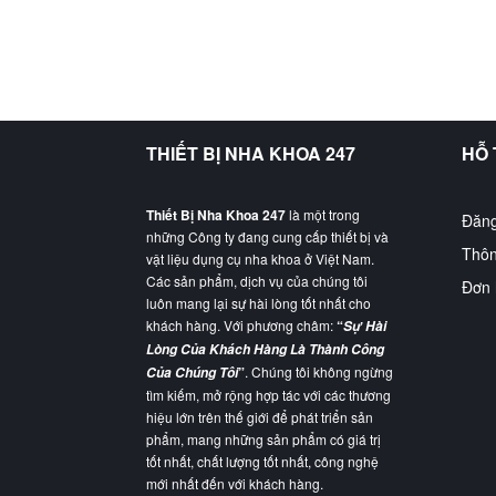
THIẾT BỊ NHA KHOA 247
HỖ
Thiết Bị Nha Khoa 247
là một trong
Đăng
những Công ty đang cung cấp thiết bị và
Thôn
vật liệu dụng cụ nha khoa ở Việt Nam.
Các sản phẩm, dịch vụ của chúng tôi
Đơn 
luôn mang lại sự hài lòng tốt nhất cho
khách hàng. Với phương châm:
“
Sự Hài
Lòng Của Khách Hàng Là Thành Công
”
. Chúng tôi không ngừng
Của Chúng Tôi
tìm kiếm, mở rộng hợp tác với các thương
hiệu lớn trên thế giới để phát triển sản
phẩm, mang những sản phẩm có giá trị
tốt nhất, chất lượng tốt nhất, công nghệ
mới nhất đến với khách hàng.