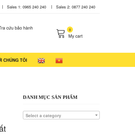
Sales 1: 0965 240 240
Sales 2: 0877 240 240
Tra cứu bảo hành
0
My cart
cts in the cart.
ỚI CHÚNG TÔI
DANH MỤC SẢN PHẨM
Select a category
ất