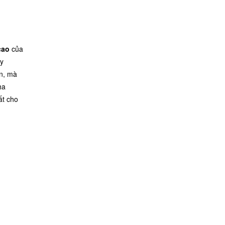
cao
của
ày
n, mà
ha
ất cho