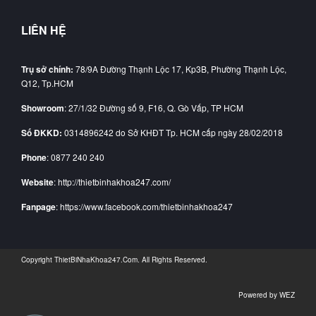
LIÊN HỆ
Trụ sở chính:
78/9A Đường Thạnh Lộc 17, Kp3B, Phường Thạnh Lộc,
Q12, Tp.HCM
Showroom
: 27/1/32 Đường số 9, F16, Q. Gò Vấp, TP HCM
Số ĐKKD:
0314896242 do Sở KHĐT Tp. HCM cấp ngày 28/02/2018
Phone
: 0877 240 240
Website
: http://thietbinhakhoa247.com/
Fanpage
: https://www.facebook.com/thietbinhakhoa247
Copyright
ThietBiNhaKhoa247.Com
. All Rights Reserved.
Powered by
WEZ