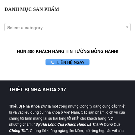
DANH MỤC SẢN PHẨM
Select a category
HƠN 500 KHÁCH HÀNG TIN TƯỞNG ĐỒNG HÀNH!
LIÊN HỆ NGAY
THIẾT BỊ NHA KHOA 247
Thiết Bị Nha Khoa 247
là một trong những Công ty đang cung cấp thiết
bị và vật liệu dụng cụ nha khoa ở Việt Nam. Các sản phẩm, dịch vụ của
chúng tôi luôn mang lại sự hài lòng tốt nhất cho khách hàng. Với
phương châm:
“
Sự Hài Lòng Của Khách Hàng Là Thành Công Của
”
. Chúng tôi không ngừng tìm kiếm, mở rộng hợp tác với các
Chúng Tôi