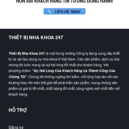
HƠN 500 KHÁCH HÀNG TIN TƯỞNG ĐỒNG HÀNH!
LIÊN HỆ NGAY
THIẾT BỊ NHA KHOA 247
Thiết Bị Nha Khoa 247
là một trong những Công ty đang cung cấp thiết
bị và vật liệu dụng cụ nha khoa ở Việt Nam. Các sản phẩm, dịch vụ của
chúng tôi luôn mang lại sự hài lòng tốt nhất cho khách hàng. Với
phương châm:
“
Sự Hài Lòng Của Khách Hàng Là Thành Công Của
”
. Chúng tôi không ngừng tìm kiếm, mở rộng hợp tác với các
Chúng Tôi
thương hiệu lớn trên thế giới để phát triển sản phẩm, mang những sản
phẩm có giá trị tốt nhất, chất lượng tốt nhất, công nghệ mới nhất đến với
khách hàng.
HỖ TRỢ
Đăng ký