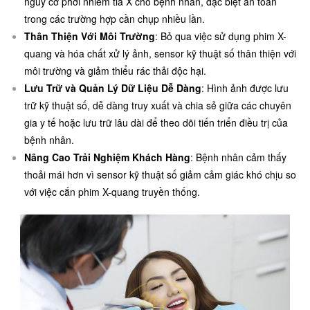
nguy cơ phơi nhiễm tia X cho bệnh nhân, đặc biệt an toàn
trong các trường hợp cần chụp nhiều lần.
Thân Thiện Với Môi Trường
: Bỏ qua việc sử dụng phim X-
quang và hóa chất xử lý ảnh, sensor kỹ thuật số thân thiện với
môi trường và giảm thiểu rác thải độc hại.
Lưu Trữ và Quản Lý Dữ Liệu Dễ Dàng
: Hình ảnh được lưu
trữ kỹ thuật số, dễ dàng truy xuất và chia sẻ giữa các chuyên
gia y tế hoặc lưu trữ lâu dài để theo dõi tiến triển điều trị của
bệnh nhân.
Nâng Cao Trải Nghiệm Khách Hàng
: Bệnh nhân cảm thấy
thoải mái hơn vì sensor kỹ thuật số giảm cảm giác khó chịu so
với việc cắn phim X-quang truyền thống.