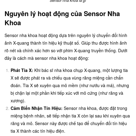
Sensor nha khoa là gì
Nguyên lý hoạt động của Sensor Nha
Khoa
Sensor nha khoa hoạt động dựa trên nguyên lý chuyển đổi hình
ảnh X-quang thành tín hiệu kỹ thuật số. Giúp thu được hình ảnh
rõ nét và chính xác hơn so với phim X-quang truyền thống. Dưới
đây là cách mà sensor nha khoa hoạt động:
Phát Tia X:
Khi bác sĩ nha khoa chụp X-quang, một lượng tia
X sẽ được phát ra và chiếu qua vùng răng miệng cần chẩn
đoán. Tia X sẽ xuyên qua mô mềm (như nướu và má), nhưng
bị chặn lại một phần khi tiếp xúc với mô cứng (như răng và
xương).
Cảm Biến Nhận Tín Hiệu:
Sensor nha khoa, được đặt trong
miệng bệnh nhân, sẽ tiếp nhận tia X còn lại sau khi xuyên qua
răng và mô. Sensor này được chế tạo để chuyển đổi tín hiệu
tia X thành các tín hiệu điện.