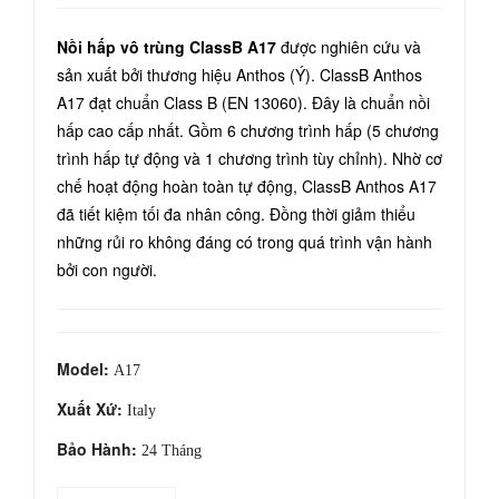
tron
Kho
Nồi hấp vô trùng ClassB A17
được nghiên cứu và
g 1
a
sản xuất bởi thương hiệu Anthos (Ý). ClassB Anthos
Den
ZC-
A17 đạt chuẩn Class B (EN 13060). Đây là chuẩn nồi
tri-S
S30
hấp cao cấp nhất. Gồm 6 chương trình hấp (5 chương
0
trình hấp tự động và 1 chương trình tùy chỉnh). Nhờ cơ
Fas
chế hoạt động hoàn toàn tự động, ClassB Anthos A17
hion
đã tiết kiệm tối đa nhân công. Đồng thời giảm thiểu
những rủi ro không đáng có trong quá trình vận hành
bởi con người.
Model:
A17
Xuất Xứ:
Italy
Bảo Hành:
24 Tháng