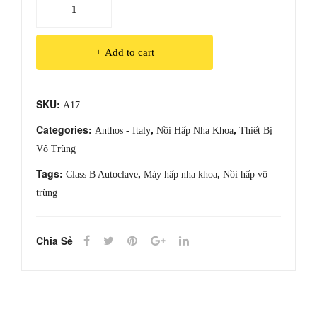
Nồi
hấp
vô
Add to cart
trùng
ClassB
A17
SKU:
A17
quantity
Categories:
,
,
Anthos - Italy
Nồi Hấp Nha Khoa
Thiết Bị
Vô Trùng
Tags:
,
,
Class B Autoclave
Máy hấp nha khoa
Nồi hấp vô
trùng
Chia Sẻ