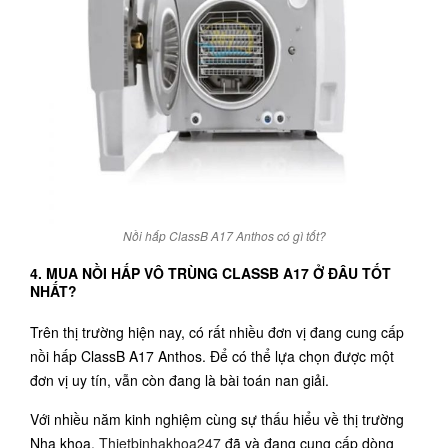
Nồi hấp ClassB A17 Anthos có gì tốt?
4. MUA NỒI HẤP VÔ TRÙNG CLASSB A17 Ở ĐÂU TỐT
NHẤT?
Trên thị trường hiện nay, có rất nhiều đơn vị đang cung cấp
nồi hấp ClassB A17 Anthos. Để có thể lựa chọn được một
đơn vị uy tín, vẫn còn đang là bài toán nan giải.
Với nhiều năm kinh nghiệm cùng sự thấu hiểu về thị trường
Nha khoa.
Thietbinhakhoa247
đã và đang cung cấp dòng