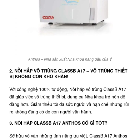
Anthos – Nhà sản xuất Nha khoa hàng đầu của Ý
2. NỒI HẤP VÔ TRÙNG CLASSB A17 – VÔ TRÙNG THIẾT
BỊ KHÔNG CÒN KHÓ KHĂN!
Với công nghệ 100% tự động, Nồi hấp vô trùng ClassB A17
đã giúp việc vô trùng thiết bị, dụng cụ Nha khoa trở nên dễ
dàng hơn. Giảm thiểu tối đa sức người và hạn chế những rủi
ro không đáng có do con người vận hành.
3. NỒI HẤP CLASSB A17 ANTHOS CÓ GÌ TỐT?
Sở hữu vô vàn những tính năng ưu việt, ClassB A17 Anthos