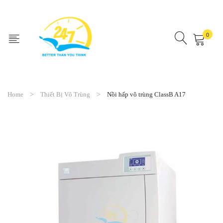
0
No products in the cart.
Home
Thiết Bị Vô Trùng
Nồi hấp vô trùng ClassB A17