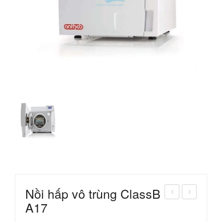
Nồi hấp vô trùng ClassB
A17
BC
hế
T 3
Nha