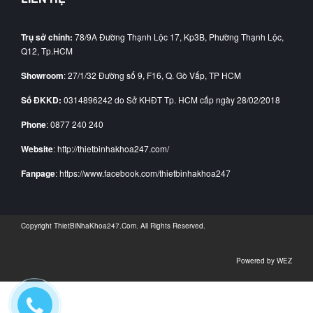
Trụ sở chính:
78/9A Đường Thạnh Lộc 17, Kp3B, Phường Thạnh Lộc,
Q12, Tp.HCM
Showroom
: 27/1/32 Đường số 9, F16, Q. Gò Vấp, TP HCM
Số ĐKKD:
0314896242 do Sở KHĐT Tp. HCM cấp ngày 28/02/2018
Phone
: 0877 240 240
Website
: http://thietbinhakhoa247.com/
Fanpage
: https://www.facebook.com/thietbinhakhoa247
Copyright
ThietBiNhaKhoa247.Com
. All Rights Reserved.
Powered by
WEZ