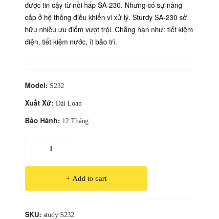
được tin cậy từ nồi hấp SA-230. Nhưng có sự nâng
ssB
230
cấp ở hệ thống điều khiển vi xử lý. Sturdy SA-230 sở
A22
hữu nhiều ưu điểm vượt trội. Chẳng hạn như: tiết kiệm
điện, tiết kiệm nước, ít bảo trì.
Model:
S232
Xuất Xứ:
Đài Loan
Bảo Hành:
12 Tháng
Nồi
Hấp
Tiệt
Add to cart
Trùng
Sturdy
SA-
SKU:
study S232
232