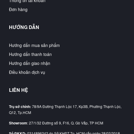
Thông tin tài khoản
Đơn hàng
HƯỚNG DẪN
Hướng dẩn mua sản phẩm
Hướng dẩn thanh toán
Hướng dẩn giao nhận
Điều khoản dịch vụ
LIÊN HỆ
Trụ sở chính:
78/9A Đường Thạnh Lộc 17, Kp3B, Phường Thạnh Lộc,
Q12, Tp.HCM
Showroom
: 27/1/32 Đường số 9, F16, Q. Gò Vấp, TP HCM
Số ĐKKD:
0314896242 do Sở KHĐT Tp. HCM cấp ngày 28/02/2018