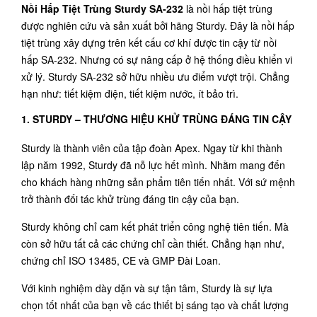
Nồi Hấp Tiệt Trùng Sturdy SA-232
là nồi hấp tiệt trùng
được nghiên cứu và sản xuất bởi hãng Sturdy. Đây là nồi hấp
tiệt trùng xây dựng trên kết cấu cơ khí được tin cậy từ nồi
hấp SA-232. Nhưng có sự nâng cấp ở hệ thống điều khiển vi
xử lý. Sturdy SA-232 sở hữu nhiều ưu điểm vượt trội. Chẳng
hạn như: tiết kiệm điện, tiết kiệm nước, ít bảo trì.
1. STURDY – THƯƠNG HIỆU KHỬ TRÙNG ĐÁNG TIN CẬY
Sturdy là thành viên của tập đoàn Apex. Ngay từ khi thành
lập năm 1992, Sturdy đã nỗ lực hết mình. Nhằm mang đến
cho khách hàng những sản phẩm tiên tiến nhất. Với sứ mệnh
trở thành đối tác khử trùng đáng tin cậy của bạn.
Sturdy không chỉ cam kết phát triển công nghệ tiên tiến. Mà
còn sở hữu tất cả các chứng chỉ cần thiết. Chẳng hạn như,
chứng chỉ ISO 13485, CE và GMP Đài Loan.
Với kinh nghiệm dày dặn và sự tận tâm, Sturdy là sự lựa
chọn tốt nhất của bạn về các thiết bị sáng tạo và chất lượng