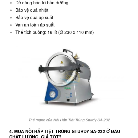
Dễ dàng bảo trì bảo dưỡng
Bảo vệ quá nhiệt
Bảo vệ quá áp suất
Van an toàn áp suất
Thể tích buồng: 16 lít (Ø 230 x 410 mm)
Thế mạnh của Nồi Hấp Tiệt Trùng Sturdy SA-232
4. MUA NỒI HẤP TIỆT TRÙNG STURDY SA-232 Ở ĐÂU
CHẤT LƯỢNG, GIÁ TỐT?