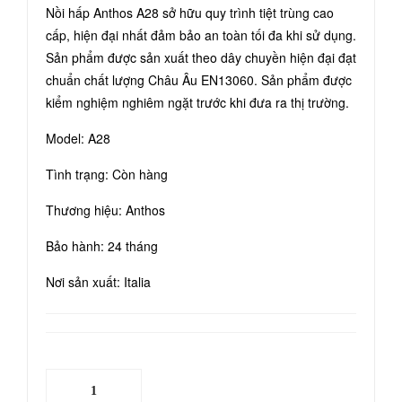
Nồi hấp Anthos A28 sở hữu quy trình tiệt trùng cao
m
tím
cấp, hiện đại nhất đảm bảo an toàn tối đa khi sử dụng.
khô
đơn
Sản phẩm được sản xuất theo dây chuyền hiện đại đạt
ng
16
chuẩn chất lượng Châu Âu EN13060. Sản phẩm được
dây
kha
kiểm nghiệm nghiêm ngặt trước khi đưa ra thị trường.
Ma
y
Model: A28
xCu
Trầ
re9
n
Tình trạng: Còn hàng
Tru
Thương hiệu: Anthos
ng
Bảo hành: 24 tháng
Nơi sản xuất: Italia
Nồi