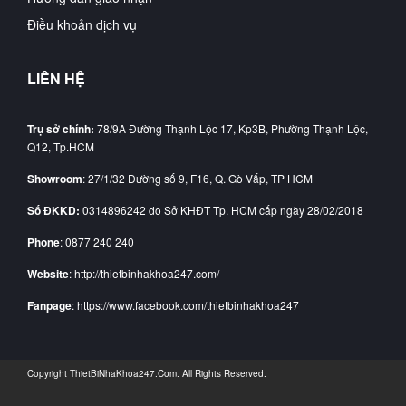
Điều khoản dịch vụ
LIÊN HỆ
Trụ sở chính:
78/9A Đường Thạnh Lộc 17, Kp3B, Phường Thạnh Lộc,
Q12, Tp.HCM
Showroom
: 27/1/32 Đường số 9, F16, Q. Gò Vấp, TP HCM
Số ĐKKD:
0314896242 do Sở KHĐT Tp. HCM cấp ngày 28/02/2018
Phone
: 0877 240 240
Website
: http://thietbinhakhoa247.com/
Fanpage
: https://www.facebook.com/thietbinhakhoa247
Copyright
ThietBiNhaKhoa247.Com
. All Rights Reserved.