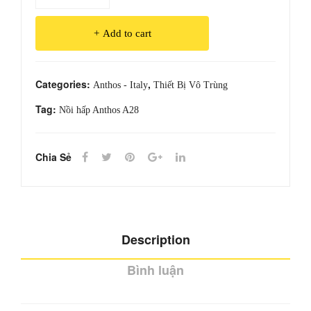
hấp
Anthos
Add to cart
A28
quantity
Categories:
,
Anthos - Italy
Thiết Bị Vô Trùng
Tag:
Nồi hấp Anthos A28
Chia Sẻ
Description
Bình luận