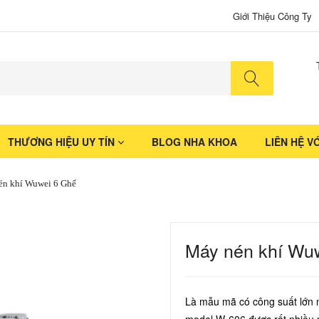
Giới Thiệu Công Ty
No produ
THƯƠNG HIỆU UY TÍN
BLOG NHA KHOA
LIÊN HỆ V
n khí Wuwei 6 Ghế
Máy nén khí Wu
Là mẫu mã có công suất lớn 