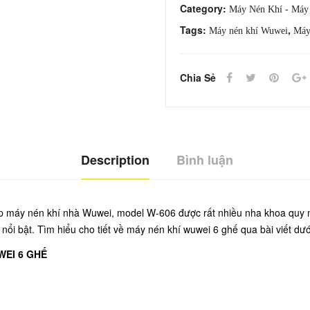
Wuwei
Category:
Máy Nén Khí - Máy
6
Tags:
,
Máy nén khí Wuwei
Máy
Ghế
quantity
Chia Sẻ
Description
Bình luận
ập máy nén khí nhà Wuwei, model W-606 được rất nhiều nha khoa quy 
ổi bật. Tìm hiểu cho tiết về máy nén khí wuwei 6 ghế qua bài viết dướ
WEI 6 GHẾ