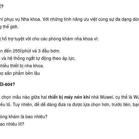
Ế?
khí phục vụ Nha khoa. Với những tính năng ưu việt cùng sự đa dạng d
 thế giới.
ị hỗ trợ tuyệt vời cho các phòng khám nha khoa vì:
ên đến 255l/phút và 3 đầu bơm.
 và hệ thống ngắt tự động theo áp lực.
hiều thiết bị nha khoa.
họ sản phẩm bền lâu
I-604?
a chọn mẫu nào giữa hai
thiết bị máy nén khí
nhà Wuwei, cụ thể là Wu
ếu tố. Tuy nhiên, để dễ dàng đưa ra được lựa chọn hơn, trước tiên, bạ
hòng khám là bao nhiêu?
ao nhiêu lít?
?