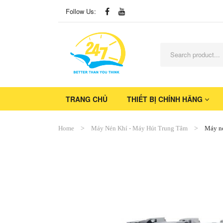
Follow Us:
TRANG CHỦ
THIẾT BỊ CHÍNH HÃNG
Home
Máy Nén Khí - Máy Hút Trung Tâm
Máy né