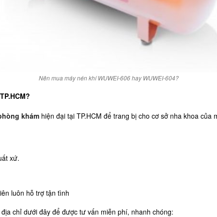
Nên mua máy nén khí WUWEI-606 hay WUWEI-604?
 TP.HCM?
ị phòng khám
hiện đại tại TP.HCM để trang bị cho cơ sở nha khoa của 
ất xứ.
ên luôn hỗ trợ tận tình
a địa chỉ dưới đây để được tư vấn miễn phí, nhanh chóng: