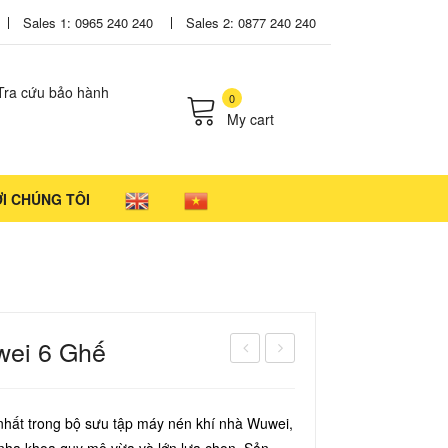
Sales 1: 0965 240 240
Sales 2: 0877 240 240
Tra cứu bảo hành
0
My cart
cts in the cart.
ỚI CHÚNG TÔI
wei 6 Ghế
áy
ộ
Nén
tay
nhất trong bộ sưu tập máy nén khí nhà Wuwei,
Khí
kho