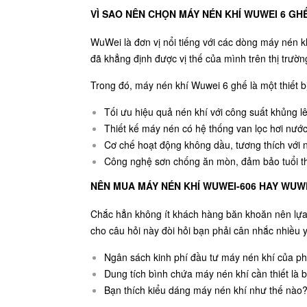
VÌ SAO NÊN CHỌN MÁY NÉN KHÍ WUWEI 6 GH
WuWei là đơn vị nổi tiếng với các dòng máy nén 
đã khẳng định được vị thế của mình trên thị trường
Trong đó, máy nén khí Wuwei 6 ghế là một thiết b
Tối ưu hiệu quả nén khí với công suất khủng l
Thiết kế máy nén có hệ thống van lọc hơi nước
Cơ chế hoạt động không dầu, tương thích với n
Công nghệ sơn chống ăn mòn, đảm bảo tuổi t
NÊN MUA MÁY NÉN KHÍ WUWEI-606 HAY WUWE
Chắc hẳn không ít khách hàng băn khoăn nên lự
cho câu hỏi này đòi hỏi bạn phải cân nhắc nhiều y
Ngân sách kinh phí đầu tư máy nén khí của p
Dung tích bình chứa máy nén khí cần thiết là b
Bạn thích kiểu dáng máy nén khí như thế nào