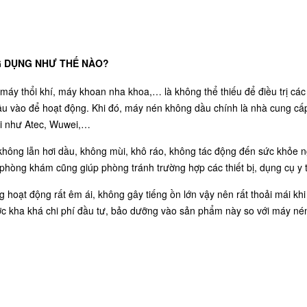
G DỤNG NHƯ THẾ NÀO?
, máy thổi khí, máy khoan nha khoa,… là không thể thiếu để điều trị 
đầu vào để hoạt động. Khi đó, máy nén không dầu chính là nhà cung cấ
iới như Atec, Wuwei,…
không lẫn hơi dầu, không mùi, khô ráo, không tác động đến sức khỏe 
phòng khám cũng giúp phòng tránh trường hợp các thiết bị, dụng cụ y 
 hoạt động rất êm ái, không gây tiếng ồn lớn vậy nên rất thoải mái kh
c kha khá chi phí đầu tư, bảo dưỡng vào sản phẩm này so với máy né