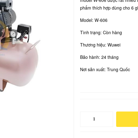
model W-606 được rất nhiều 
phẩm thích hợp dùng cho 6 gh
Model: W-606
Tình trạng: Còn hàng
Thương hiệu: Wuwei
Bảo hành: 24 tháng
Nơi sản xuất: Trung Quốc
Máy
nén
khí