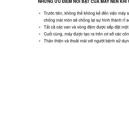
NHỮNG ƯU ĐIỂM NỔI BẬT CỦA MÁY NÉN KHÍ 
Trước tiên, không thể không kể đến việc máy s
chống mài mòn sẽ chống lại sự hình thành rỉ s
Tất cả các van và vòng đệm được sắp đặt một c
Cuối cùng, máy được tạo ra trên cơ sở các côn
Thân thiện và thoải mái với người bệnh sử dụn