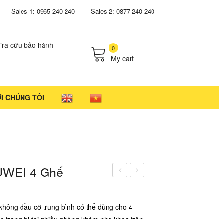
Sales 1: 0965 240 240
Sales 2: 0877 240 240
Tra cứu bảo hành
0
My cart
cts in the cart.
ỚI CHÚNG TÔI
UWEI 4 Ghế
ủ tia
áy
cực
nén
không dầu cỡ trung bình có thể dùng cho 4
tím
khí