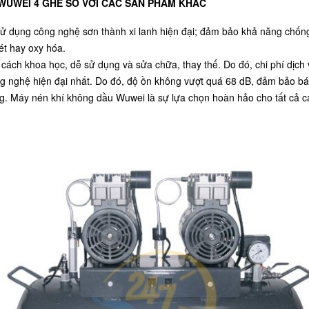
WUWEI 4 GHẾ SO VỚI CÁC SẢN PHẨM KHÁC
ử dụng công nghệ sơn thành xi lanh hiện đại; đảm bảo khả năng chống 
ét hay oxy hóa.
ách khoa học, dễ sử dụng và sửa chữa, thay thế. Do đó, chi phí dịch 
g nghệ hiện đại nhất. Do đó, độ ồn không vượt quá 68 dB, đảm bảo bác
g. Máy nén khí không dầu Wuwei là sự lựa chọn hoàn hảo cho tất cả các