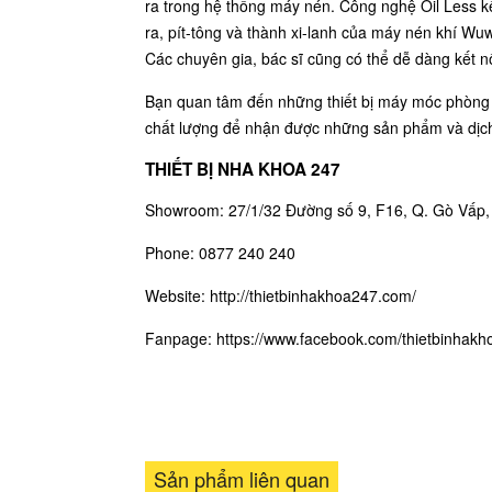
ra trong hệ thống máy nén. Công nghệ Oil Less kế
ra, pít-tông và thành xi-lanh của máy nén khí Wu
Các chuyên gia, bác sĩ cũng có thể dễ dàng kết n
Bạn quan tâm đến những thiết bị máy móc phòng 
chất lượng để nhận được những sản phẩm và dịch
THIẾT BỊ NHA KHOA 247
Showroom: 27/1/32 Đường số 9, F16, Q. Gò Vấp
Phone: 0877 240 240
Website:
http://thietbinhakhoa247.com/
Fanpage:
https://www.facebook.com/thietbinhak
Sản phẩm liên quan