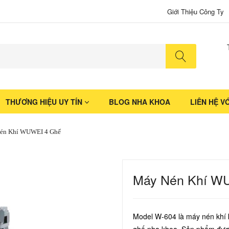
Giới Thiệu Công Ty
No produ
THƯƠNG HIỆU UY TÍN
BLOG NHA KHOA
LIÊN HỆ V
én Khí WUWEI 4 Ghế
Máy Nén Khí W
Model W-604 là máy nén khí 