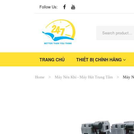
Follow Us:
TRANG CHỦ
THIẾT BỊ CHÍNH HÃNG
Home
Máy Nén Khí - Máy Hút Trung Tâm
Máy N