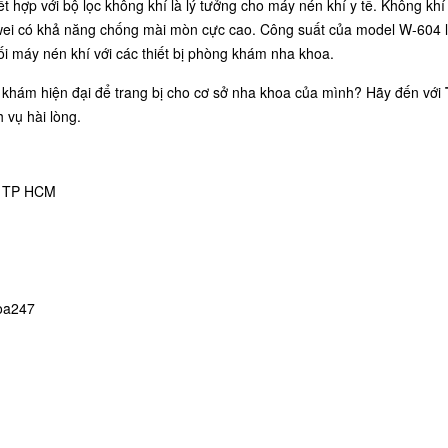
t hợp với bộ lọc không khí là lý tưởng cho máy nén khí y tế. Không kh
wei có khả năng chống mài mòn cực cao. Công suất của model W-604 là 
ối máy nén khí với các thiết bị phòng khám nha khoa.
khám hiện đại để trang bị cho cơ sở nha khoa của mình? Hãy đến với
 vụ hài lòng.
, TP HCM
hoa247