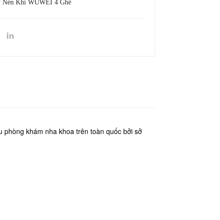
 Nén Khí WUWEI 4 Ghế
ều phòng khám nha khoa trên toàn quốc bởi sở