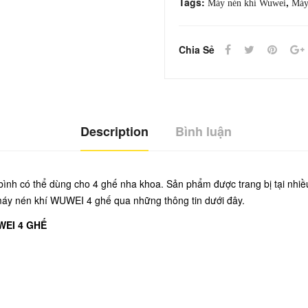
Tags:
,
Máy nén khí Wuwei
Máy
Ghế
quantity
Chia Sẻ
Description
Bình luận
ình có thể dùng cho 4 ghế nha khoa. Sản phẩm được trang bị tại nhi
ề máy nén khí WUWEI 4 ghế qua những thông tin dưới đây.
WEI 4 GHẾ