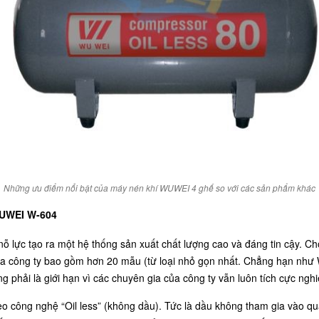
Những ưu điểm nổi bật của máy nén khí WUWEI 4 ghế so với các sản phẩm khác
UWEI W-604
ỗ lực tạo ra một hệ thống sản xuất chất lượng cao và đáng tin cậy. C
ủa công ty bao gồm hơn 20 mẫu (từ loại nhỏ gọn nhất. Chẳng hạn như 
phải là giới hạn vì các chuyên gia của công ty vẫn luôn tích cực nghiê
 công nghệ “Oil less” (không dầu). Tức là dầu không tham gia vào qu