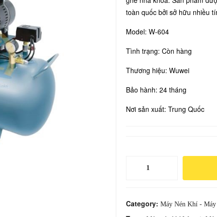
ghế nha khoa. Sản phẩm được
toàn quốc bởi sở hữu nhiều tí
Model: W-604
Tình trạng: Còn hàng
Thương hiệu: Wuwei
Bảo hành: 24 tháng
Nơi sản xuất: Trung Quốc
Máy
Nén
Khí
WUWEI
Category:
Máy Nén Khí - Máy
4