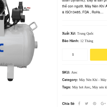
đoàn Dynamic). Đây là sản ph
thể con người. Máy Nén Khí 
& ISO13485, FDA , RoHs…
Xuất Xứ:
Trung Quốc
Bảo Hành:
12 Tháng
Máy
Nén
Khí
ATEC
SKU:
Atec
quantity
Category:
Máy Nén Khí - Máy
Tags:
,
Máy hơi Atec
Máy nén k
Chia Sẻ