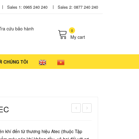
Sales 1: 0965 240 240
Sales 2: 0877 240 240
Tra cứu bảo hành
0
My cart
cts in the cart.
ỚI CHÚNG TÔI
TEC
áy
hế
nội
Nha
n khí đến từ thương hiệu Atec (thuộc Tập
nha
Kho