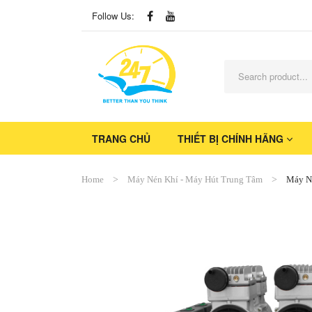
Follow Us:
TRANG CHỦ
THIẾT BỊ CHÍNH HÃNG
Home
Máy Nén Khí - Máy Hút Trung Tâm
Máy N