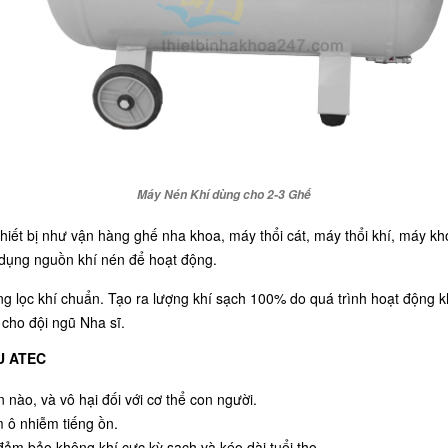
Máy Nén Khí dùng cho 2-3 Ghế
iết bị như vận hàng ghế nha khoa, máy thổi cát, máy thổi khí, máy kh
 dụng nguồn khí nén để hoạt động.
g lọc khí chuẩn. Tạo ra lượng khí sạch 100% do quá trình hoạt động 
cho đội ngũ Nha sĩ.
U ATEC
 nào, và vô hại đối với cơ thể con người.
 ô nhiễm tiếng ồn.
đảm bảo không khí cực kỳ sạch và kéo dài tuổi thọ.