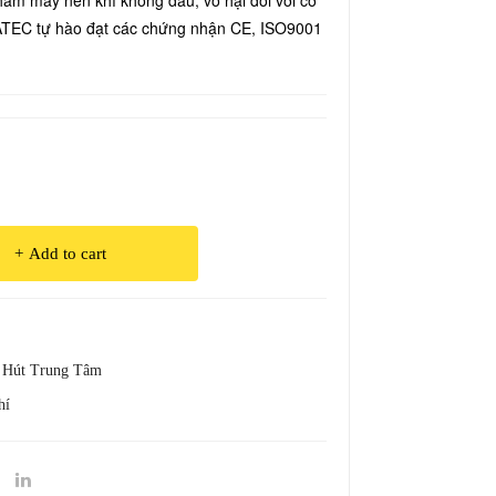
ẩm máy nén khí không dầu, vô hại đối với cơ
End
a
ATEC tự hào đạt các chứng nhận CE, ISO9001
o
ZC-
Rad
S70
ar
0
impl
ant
Add to cart
 Hút Trung Tâm
hí