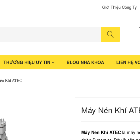
Giới Thiệu Công Ty
No produ
THƯƠNG HIỆU UY TÍN
BLOG NHA KHOA
LIÊN HỆ V
én Khí ATEC
Máy Nén Khí A
Máy Nén Khí ATEC
là máy né