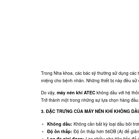
Trong Nha khoa, các bác sỹ thường sử dụng các th
miệng cho bệnh nhân. Những thiết bị này đều sử
Do vậy,
máy nén khí ATEC
không dầu với hệ thốn
Trở thành một trong những sự lựa chọn hàng đầu 
3. ĐẶC TRƯNG CỦA MÁY NÉN KHÍ KHÔNG DẦ
Không dầu:
Không cần bất kỳ loại dầu bôi trơn
Độ ồn thấp:
Độ ồn thấp hơn 56DB (A) để giảm
Lọc đa giai đoạn:
Lọc nhiều pha tiên tiến để 