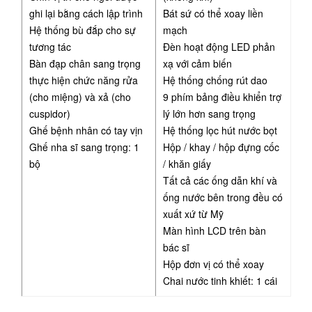
ghi lại bằng cách lập trình
Bát sứ có thể xoay liền
Hệ thống bù đắp cho sự
mạch
tương tác
Đèn hoạt động LED phản
Bàn đạp chân sang trọng
xạ với cảm biến
thực hiện chức năng rửa
Hệ thống chống rút dao
(cho miệng) và xả (cho
9 phím bảng điều khiển trợ
cuspidor)
lý lớn hơn sang trọng
Ghế bệnh nhân có tay vịn
Hệ thống lọc hút nước bọt
Ghế nha sĩ sang trọng: 1
Hộp / khay / hộp đựng cốc
bộ
/ khăn giấy
Tất cả các ống dẫn khí và
ống nước bên trong đều có
xuất xứ từ Mỹ
Màn hình LCD trên bàn
bác sĩ
Hộp đơn vị có thể xoay
Chai nước tinh khiết: 1 cái