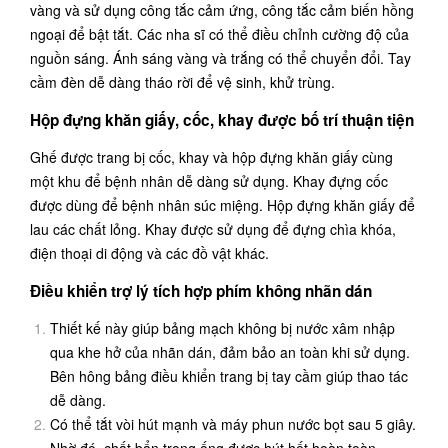
vàng và sử dụng công tắc cảm ứng, công tắc cảm biến hồng
ngoại để bật tắt. Các nha sĩ có thể điều chỉnh cường độ của
nguồn sáng. Ánh sáng vàng và trắng có thể chuyển đổi. Tay
cầm đèn dễ dàng tháo rời để vệ sinh, khử trùng.
Hộp đựng khăn giấy, cốc, khay được bố trí thuận tiện
Ghế được trang bị cốc, khay và hộp đựng khăn giấy cùng
một khu để bệnh nhân dễ dàng sử dụng. Khay đựng cốc
được dùng để bệnh nhân súc miệng. Hộp đựng khăn giấy để
lau các chất lỏng. Khay được sử dụng để đựng chìa khóa,
điện thoại di động và các đồ vật khác.
Điều khiển trợ lý tích hợp phím không nhãn dán
Thiết kế này giúp bảng mạch không bị nước xâm nhập
qua khe hở của nhãn dán, đảm bảo an toàn khi sử dụng.
Bên hông bảng điều khiển trang bị tay cầm giúp thao tác
dễ dàng.
Có thể tắt vòi hút mạnh và máy phun nước bọt sau 5 giây.
Nhờ đó, chất bẩn trong ống được hút hết hoàn toàn.