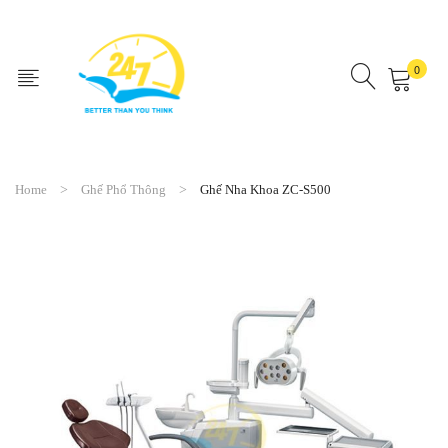
0
No products in the cart.
Home
Ghế Phổ Thông
Ghế Nha Khoa ZC-S500