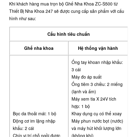
Khi khách hàng mua trọn bộ Ghế Nha Khoa ZC-S500 từ
Thiết Bị Nha Khoa 247 sẽ được cung cấp sản phẩm với cấu
hình như sau:
Cấu hình tiêu chuẩn
Ghế nha khoa
Hệ thống vận hành
Ống tay khoan nhập khẩu:
3 cái
Máy đo áp suất
Ống tiêm 3 chiều: 2 miếng
(lạnh và ấm)
Máy xem tia X 24V tích
hợp: 1 bộ
Bọc da thoải mái: 1 bộ
Khay dụng cụ có thể xoay
Động cơ im lặng nhập
Máy phun nước bọt (nước)
khẩu: 2 cái
và máy hút khối lượng lớn
Chín vị trí chỗ ngồi được
(không khí)