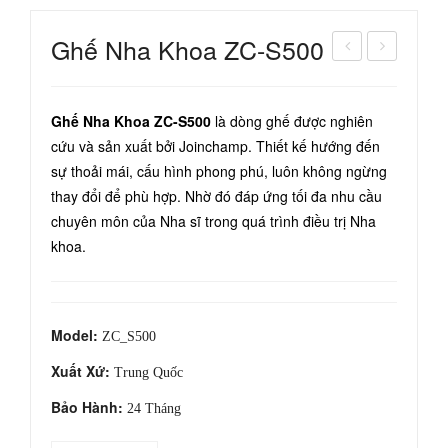
Ghế Nha Khoa ZC-S500
áy
hế
Cạo
Nha
Ghế Nha Khoa ZC-S500
là dòng ghế được nghiên
Vôi
Kho
cứu và sản xuất bởi Joinchamp. Thiết kế hướng đến
Siê
a
sự thoải mái, cấu hình phong phú, luôn không ngừng
u
Sun
thay đổi để phù hợp. Nhờ đó đáp ứng tối đa nhu cầu
Âm
tem
chuyên môn của Nha sĩ trong quá trình điều trị Nha
BS
ST-
khoa.
M-
D52
M1
0
Model:
ZC_S500
Xuất Xứ:
Trung Quốc
Bảo Hành:
24 Tháng