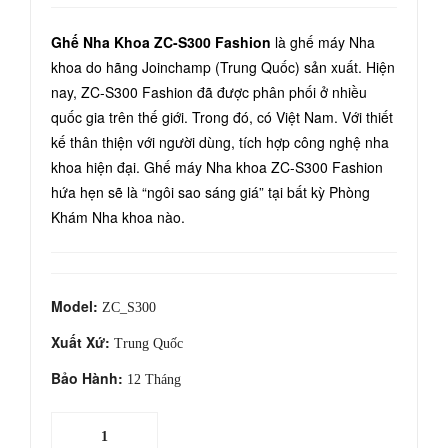
t
Kho
Ghế Nha Khoa ZC-S300 Fashion
là ghế máy Nha
Phi
a
khoa do hãng Joinchamp (Trung Quốc) sản xuất. Hiện
m I-
ZC-
nay, ZC-S300 Fashion đã được phân phối ở nhiều
Sca
S60
quốc gia trên thế giới. Trong đó, có Việt Nam. Với thiết
n
0
kế thân thiện với người dùng, tích hợp công nghệ nha
khoa hiện đại. Ghế máy Nha khoa ZC-S300 Fashion
hứa hẹn sẽ là “ngôi sao sáng giá” tại bất kỳ Phòng
Khám Nha khoa nào.
Model:
ZC_S300
Xuất Xứ:
Trung Quốc
Bảo Hành:
12 Tháng
Ghế