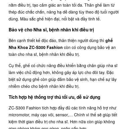
nằm điều trị, tạo cảm giác an toàn tối đa. Thân ghế làm từ
thép đúc chắc chắn, nâng hạ dễ dàng tùy theo độ tuổi người
dùng. Màu sắc ghế hiện đại, nổi bật và đầy tinh tế.
Bảo vệ cho Nha sĩ, bệnh nhân khi điều trị
Bên cạnh thiết kế độc đáo, thân thiện người dùng thì
ghế
Nha Khoa ZC-S300 Fashion
còn có công dụng bảo vệ an
toàn cho nha sĩ, bệnh nhân khi điều trị.
Cụ thể, ghế có chức năng điều khiển bằng chân giúp nha sĩ
làm việc chủ động hơn, không gây áp lực cho đôi tay. Đặc
biệt sử dụng ghế còn giúp đảm bảo vệ sinh, hạn chế sự lây
nhiễm chéo cho bệnh nhân khi điều trị.
Tích hợp hệ thống trợ thủ tối ưu, dễ sử dụng
ZC-S300 Fashion tích hợp đầy đủ các tính năng hỗ trợ như
micromotor, máy cạo vôi, sensor,… Chính vì thế sẽ giúp tiết
kiệm thời gian điều trị cho nha sĩ. Hơn nữa còn giúp không
gian phòng khám gọn gàng, ngăn nắp hơn.