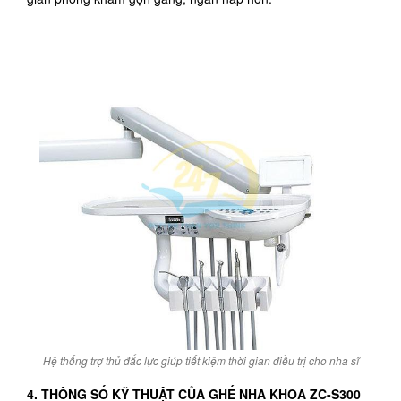
Hệ thống trợ thủ đắc lực giúp tiết kiệm thời gian điều trị cho nha sĩ
4. THÔNG SỐ KỸ THUẬT CỦA GHẾ NHA KHOA ZC-S300