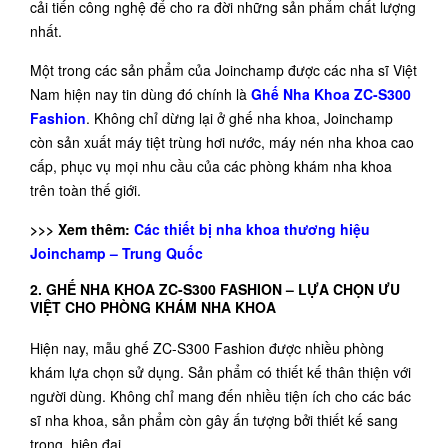
cải tiến công nghệ để cho ra đời những sản phẩm chất lượng
nhất.
Một trong các sản phẩm của Joinchamp được các nha sĩ Việt
Nam hiện nay tin dùng đó chính là
Ghế Nha Khoa ZC-S300
Fashion
. Không chỉ dừng lại ở ghế nha khoa, Joinchamp
còn sản xuất máy tiệt trùng hơi nước, máy nén nha khoa cao
cấp, phục vụ mọi nhu cầu của các phòng khám nha khoa
trên toàn thế giới.
>>> Xem thêm:
Các thiết bị nha khoa thương hiệu
Joinchamp – Trung Quốc
2. GHẾ NHA KHOA ZC-S300 FASHION – LỰA CHỌN ƯU
VIỆT CHO PHÒNG KHÁM NHA KHOA
Hiện nay, mẫu ghế ZC-S300 Fashion được nhiều phòng
khám lựa chọn sử dụng. Sản phẩm có thiết kế thân thiện với
người dùng. Không chỉ mang đến nhiều tiện ích cho các bác
sĩ nha khoa, sản phẩm còn gây ấn tượng bởi thiết kế sang
trọng, hiện đại