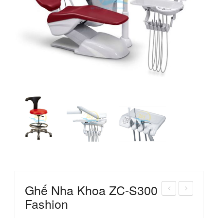
Ghế Nha Khoa ZC-S300
Fashion
áy
hế
Qué
Nha