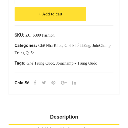
Nha
Khoa
Add to cart
ZC-
S300
Fashion
SKU:
ZC_S300 Fashion
quantity
Categories:
,
,
Ghế Nha Khoa
Ghế Phổ Thông
JoinChamp -
Trung Quốc
Tags:
,
Ghế Trung Quốc
Joinchamp - Trung Quốc
Chia Sẻ
Description