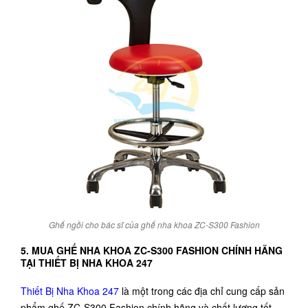
Ghế ngồi cho bác sĩ của ghế nha khoa ZC-S300 Fashion
5. MUA GHẾ NHA KHOA ZC-S300 FASHION CHÍNH HÃNG
TẠI THIẾT BỊ NHA KHOA 247
Thiết Bị Nha Khoa 247
là một trong các địa chỉ cung cấp sản
phẩm ghế ZC-S300 Fashion chính hãng và chất lượng tốt.