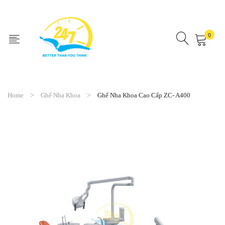
0
No products in the cart.
Home
Ghế Nha Khoa
Ghế Nha Khoa Cao Cấp ZC- A400