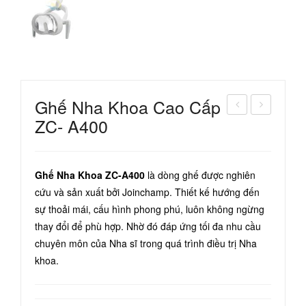
Ghế Nha Khoa Cao Cấp
ZC- A400
ay
áy
Kho
nén
an
khí
Ghế Nha Khoa ZC-A400
là dòng ghế được nghiên
Nha
Ate
cứu và sản xuất bởi Joinchamp. Thiết kế hướng đến
nh
c 1
sự thoải mái, cấu hình phong phú, luôn không ngừng
Jin
đầu
thay đổi để phù hợp. Nhờ đó đáp ứng tối đa nhu cầu
me
bơ
chuyên môn của Nha sĩ trong quá trình điều trị Nha
J3
m
khoa.