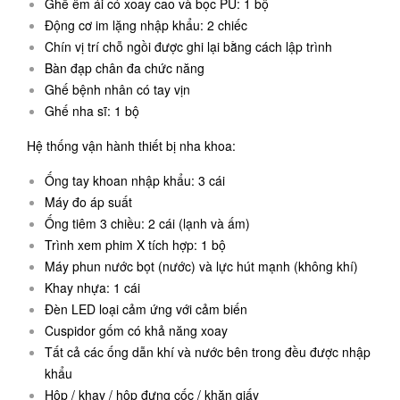
Ghế êm ái có xoay cao và bọc PU: 1 bộ
Động cơ im lặng nhập khẩu: 2 chiếc
Chín vị trí chỗ ngồi được ghi lại bằng cách lập trình
Bàn đạp chân đa chức năng
Ghế bệnh nhân có tay vịn
Ghế nha sĩ: 1 bộ
Hệ thống vận hành thiết bị nha khoa:
Ống tay khoan nhập khẩu: 3 cái
Máy đo áp suất
Ống tiêm 3 chiều: 2 cái (lạnh và ấm)
Trình xem phim X tích hợp: 1 bộ
Máy phun nước bọt (nước) và lực hút mạnh (không khí)
Khay nhựa: 1 cái
Đèn LED loại cảm ứng với cảm biến
Cuspidor gốm có khả năng xoay
Tất cả các ống dẫn khí và nước bên trong đều được nhập
khẩu
Hộp / khay / hộp đựng cốc / khăn giấy