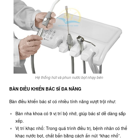
Hệ thống hút và phun nước bọt nhạy bén
BÀN ĐIỀU KHIỂN BÁC SĨ ĐA NĂNG
Bàn điều khiển bác sĩ có nhiều tính năng vượt trội như:
Bàn nha khoa có 9 vị trí bộ nhớ, giúp bác sĩ dễ dàng sắp
xếp.
Vị trí khạc nhổ: Trong quá trình điều trị, bệnh nhân có thể
khạc nước bọt, chất bẩn bằng cách ấn nút “khạc nhổ”.