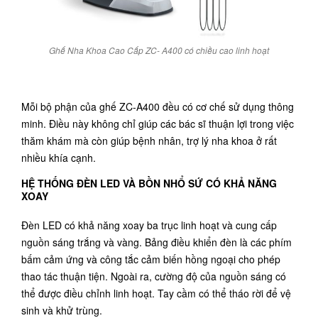
Ghế Nha Khoa Cao Cấp ZC- A400 có chiều cao linh hoạt
Mỗi bộ phận của ghế ZC-A400 đều có cơ chế sử dụng thông
minh. Điều này không chỉ giúp các bác sĩ thuận lợi trong việc
thăm khám mà còn giúp bệnh nhân, trợ lý nha khoa ở rất
nhiều khía cạnh.
HỆ THỐNG ĐÈN LED VÀ BỒN NHỔ SỨ CÓ KHẢ NĂNG
XOAY
Đèn LED có khả năng xoay ba trục linh hoạt và cung cấp
nguồn sáng trắng và vàng. Bảng điều khiển đèn là các phím
bấm cảm ứng và công tắc cảm biến hồng ngoại cho phép
thao tác thuận tiện. Ngoài ra, cường độ của nguồn sáng có
thể được điều chỉnh linh hoạt. Tay cầm có thể tháo rời để vệ
sinh và khử trùng.