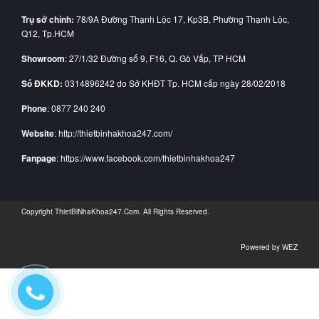
Trụ sở chính:
78/9A Đường Thạnh Lộc 17, Kp3B, Phường Thạnh Lộc,
Q12, Tp.HCM
Showroom
: 27/1/32 Đường số 9, F16, Q. Gò Vấp, TP HCM
Số ĐKKD:
0314896242 do Sở KHĐT Tp. HCM cấp ngày 28/02/2018
Phone
: 0877 240 240
Website
: http://thietbinhakhoa247.com/
Fanpage
: https://www.facebook.com/thietbinhakhoa247
Copyright
ThietBiNhaKhoa247.Com
. All Rights Reserved.
Powered by
WEZ