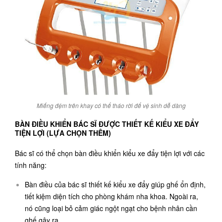
Miếng đệm trên khay có thể tháo rời để vệ sinh dễ dàng
BÀN ĐIỀU KHIỂN BÁC SĨ ĐƯỢC THIẾT KẾ KIỂU XE ĐẨY
TIỆN LỢI (LỰA CHỌN THÊM)
Bác sĩ có thể chọn bàn điều khiển kiểu xe đẩy tiện lợi với các
tính năng:
Bàn điều của bác sĩ thiết kế kiểu xe đẩy giúp ghế ổn định,
tiết kiệm diện tích cho phòng khám nha khoa. Ngoài ra,
nó cũng loại bỏ cảm giác ngột ngạt cho bệnh nhân cần
ghế gây ra.