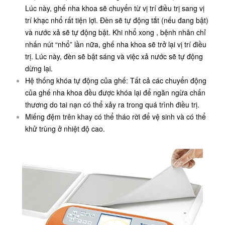
Lúc này, ghế nha khoa sẽ chuyển từ vị trí điều trị sang vị
trí khạc nhổ rất tiện lợi. Đèn sẽ tự động tắt (nếu đang bật)
và nước xả sẽ tự động bật. Khi nhổ xong , bệnh nhân chỉ
nhấn nút “nhổ” lần nữa, ghế nha khoa sẽ trở lại vị trí điều
trị. Lúc này, đèn sẽ bật sáng và việc xả nước sẽ tự động
dừng lại.
Hệ thống khóa tự động của ghế: Tất cả các chuyển động
của ghế nha khoa đều được khóa lại để ngăn ngừa chấn
thương do tai nạn có thể xảy ra trong quá trình điều trị.
Miếng đệm trên khay có thể tháo rời để vệ sinh và có thể
khử trùng ở nhiệt độ cao.