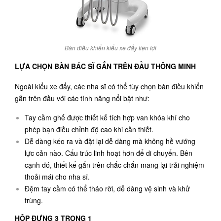
Bàn điều khiển kiểu xe đẩy tiện lợi
LỰA CHỌN BÀN BÁC SĨ GẮN TRÊN ĐẦU THÔNG MINH
Ngoài kiểu xe đẩy, các nha sĩ có thể tùy chọn bàn điều khiển
gắn trên đầu với các tính năng nổi bật như:
Tay cầm ghế được thiết kế tích hợp van khóa khí cho
phép bạn điều chỉnh độ cao khi cần thiết.
Dễ dàng kéo ra và đặt lại dễ dàng mà không hề vướng
lực cản nào. Cấu trúc linh hoạt hơn để di chuyển. Bên
cạnh đó, thiết kế gắn trên chắc chắn mang lại trải nghiệm
thoải mái cho nha sĩ.
Đệm tay cầm có thể tháo rời, dễ dàng vệ sinh và khử
trùng.
HỘP ĐỰNG 3 TRONG 1