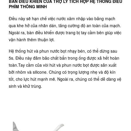
BÀN ĐIỀU KHIỂN CỦA TRỢ LÝ TÍCH HỢP HỆ THỐNG ĐIỀU
PHÍM THÔNG MINH
Điều này sẽ hạn chế việc nước xâm nhập vào bảng mạch
qua khe hở của nhãn dán, tăng cường độ an toàn của mạch.
Ngoài ra, bàn điều khiển được trang bị tay cầm bên giúp việc
vận hành thêm thuận lợi.
Hệ thống hút và phun nước bọt nhạy bén, có thể dừng sau
5s. Điều này đảm bảo chất bẩn trong ống được xả hết hoàn
toàn.Tay cầm của vòi hút và phun nước bọt được sản xuất
bởi nhôm và silicone. Chúng có trọng lượng nhẹ và độ kín
tốt, cho lực hút mạnh mẽ. Ngoài ra, chúng có thể dễ dàng vệ
sinh và khử trùng.