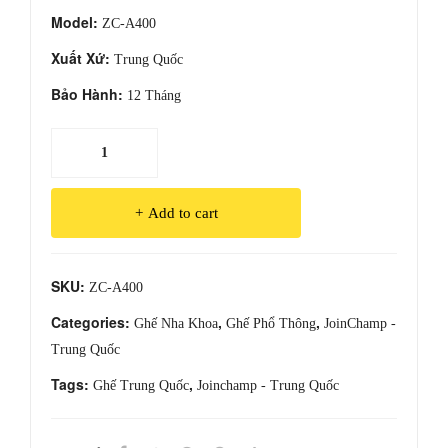
Model:
ZC-A400
Xuất Xứ:
Trung Quốc
Bảo Hành:
12 Tháng
Ghế
Nha
Khoa
Add to cart
Cao
Cấp
ZC-
SKU:
ZC-A400
A400
quantity
Categories:
,
,
Ghế Nha Khoa
Ghế Phổ Thông
JoinChamp -
Trung Quốc
Tags:
,
Ghế Trung Quốc
Joinchamp - Trung Quốc