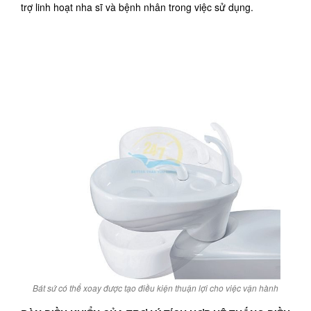
trợ linh hoạt nha sĩ và bệnh nhân trong việc sử dụng.
Bát sứ có thể xoay được tạo điều kiện thuận lợi cho việc vận hành