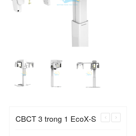
CBCT 3 trong 1 EcoX-S
áy
ồi
đón
hấp