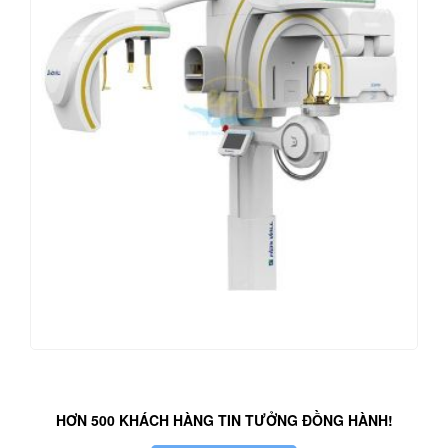
HƠN 500 KHÁCH HÀNG TIN TƯỞNG ĐỒNG HÀNH!