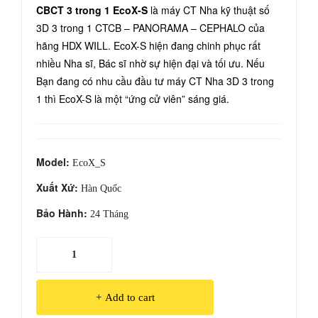
CBCT 3 trong 1 EcoX-S
là máy CT Nha kỹ thuật số
g
vô
3D 3 trong 1 CTCB – PANORAMA – CEPHALO của
gói
trùn
hãng HDX WILL. EcoX-S hiện đang chinh phục rất
dụn
g
nhiều Nha sĩ, Bác sĩ nhờ sự hiện đại và tối ưu. Nếu
g cụ
Cla
Bạn đang có nhu cầu đầu tư máy CT Nha 3D 3 trong
Evo
ssB
1 thì EcoX-S là một “ứng cử viên” sáng giá.
A17
Model:
EcoX_S
Xuất Xứ:
Hàn Quốc
Bảo Hành:
24 Tháng
CBCT
3
trong
Add to cart
1
EcoX-