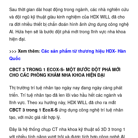
Sau thời gian dài hoạt động trong ngành, các nhà nghiên cứu
và đội ngũ kỹ thuật giàu kinh nghiệm của HDX WILL đã cho
ra đời nhiều thiết bị chẩn đoán hình ảnh ứng dụng công nghệ
Al. Hứa hẹn sẽ là bước đột phá mới trong lĩnh vực nha khoa
hiện đại.
>>> Xem thêm:
Các sản phẩm từ thương hiệu HDX- Hàn
Quốc
CBCT 3 TRONG 1 ECOX-S- MỘT BƯỚC ĐỘT PHÁ MỚI
CHO CÁC PHÒNG KHÁM NHA KHOA HIỆN ĐẠI
Thị trường trí tuệ nhân tạo ngày nay đang ngày càng phát
triển. Trí tuệ nhân tạo đã len lỏi vào hầu hết các ngành và
lĩnh vực. Theo xu hướng này, HDX WILL đã cho ra mắt
CBCT 3 trong 1 EcoX-S
ứng dụng công nghệ trí tuệ nhân
tạo, với mức giá rất hợp lý.
Đây là hệ thống chụp CT nha khoa kỹ thuật số 3D 3 trong 1
với nhiều tính năng vượt trội và được tích hợp công nghệ AI