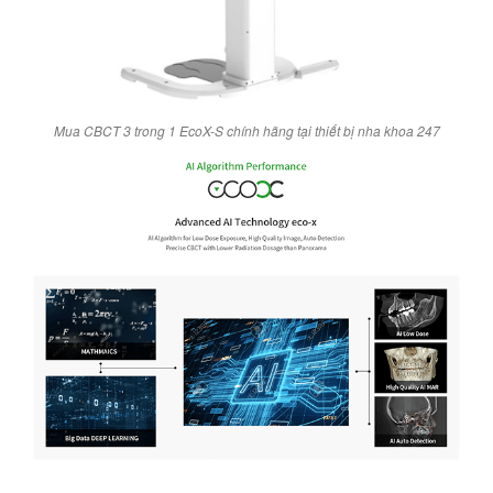
Mua CBCT 3 trong 1 EcoX-S chính hãng tại thiết bị nha khoa 247