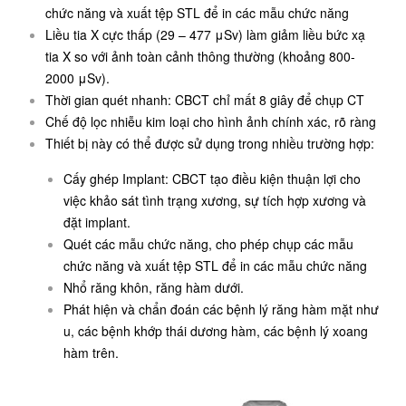
chức năng và xuất tệp STL để in các mẫu chức năng
Liều tia X cực thấp (29 – 477 μSv) làm giảm liều bức xạ
tia X so với ảnh toàn cảnh thông thường (khoảng 800-
2000 μSv).
Thời gian quét nhanh: CBCT chỉ mất 8 giây để chụp CT
Chế độ lọc nhiễu kim loại cho hình ảnh chính xác, rõ ràng
Thiết bị này có thể được sử dụng trong nhiều trường hợp:
Cấy ghép Implant: CBCT tạo điều kiện thuận lợi cho
việc khảo sát tình trạng xương, sự tích hợp xương và
đặt implant.
Quét các mẫu chức năng, cho phép chụp các mẫu
chức năng và xuất tệp STL để in các mẫu chức năng
Nhổ răng khôn, răng hàm dưới.
Phát hiện và chẩn đoán các bệnh lý răng hàm mặt như
u, các bệnh khớp thái dương hàm, các bệnh lý xoang
hàm trên.