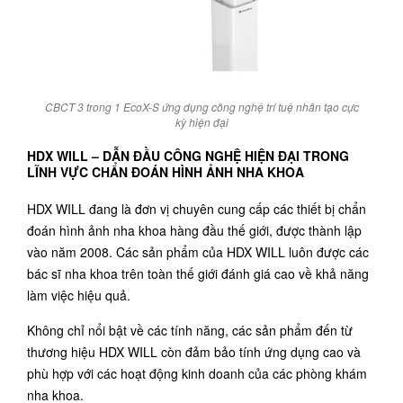
CBCT 3 trong 1 EcoX-S ứng dụng công nghệ trí tuệ nhân tạo cực
kỳ hiện đại
HDX WILL – DẪN ĐẦU CÔNG NGHỆ HIỆN ĐẠI TRONG
LĨNH VỰC CHẨN ĐOÁN HÌNH ẢNH NHA KHOA
HDX WILL
đang là đơn vị chuyên cung cấp các thiết bị chẩn
đoán hình ảnh nha khoa hàng đầu thế giới, được thành lập
vào năm 2008. Các sản phẩm của HDX WILL luôn được các
bác sĩ nha khoa trên toàn thế giới đánh giá cao về khả năng
làm việc hiệu quả.
Không chỉ nổi bật về các tính năng, các sản phẩm đến từ
thương hiệu HDX WILL còn đảm bảo tính ứng dụng cao và
phù hợp với các hoạt động kinh doanh của các phòng khám
nha khoa.