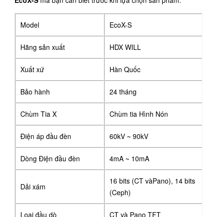
Model
EcoX-S
Hãng sản xuất
HDX WILL
Xuất xứ
Hàn Quốc
Bảo hành
24 tháng
Chùm Tia X
Chùm tia Hình Nón
Điện áp đầu đèn
60kV ~ 90kV
Dòng Điện đầu đèn
4mA ~ 10mA
16 bits (CT vàPano), 14 bits
Dải xám
(Ceph)
Loại đầu dò
CT và Pano TFT