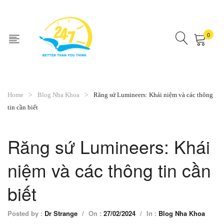
0
No products in the cart.
Home
Blog Nha Khoa
Răng sứ Lumineers: Khái niệm và các thông
tin cần biết
Răng sứ Lumineers: Khái
niệm và các thông tin cần
biết
Posted by :
Dr Strange
/
On :
27/02/2024
/
In :
Blog Nha Khoa