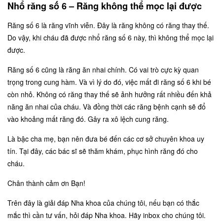
Nhổ răng số 6 – Răng không thể mọc lại được
Răng số 6 là răng vĩnh viễn. Đây là răng không có răng thay thế.
Do vậy, khi cháu đã được nhổ răng số 6 này, thì không thể mọc lại
được.
Răng số 6 cũng là răng ăn nhai chính. Có vai trò cực kỳ quan
trọng trong cung hàm. Và vì lý do đó, việc mất đi răng số 6 khi bé
còn nhỏ. Không có răng thay thế sẽ ảnh hưởng rất nhiều đến khả
năng ăn nhai của cháu. Và đồng thời các răng bệnh cạnh sẽ đổ
vào khoảng mất răng đó. Gây ra xô lệch cung răng.
Là bậc cha mẹ, bạn nên đưa bé đến các cơ sở chuyên khoa uy
tín. Tại đây, các bác sĩ sẽ thăm khám, phục hình răng đó cho
cháu.
Chân thành cảm ơn Bạn!
Trên đây là giải đáp Nha khoa của chúng tôi, nếu bạn có thắc
mắc thì cần tư vấn, hỏi đáp Nha khoa. Hãy inbox cho chúng tôi.