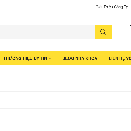
Giới Thiệu Công Ty
No produ
THƯƠNG HIỆU UY TÍN
BLOG NHA KHOA
LIÊN HỆ V