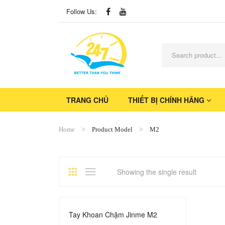
Follow Us:
TRANG CHỦ
THIẾT BỊ CHÍNH HÃNG
Home
Product Model
M2
Showing the single result
Tay Khoan Chậm Jinme M2