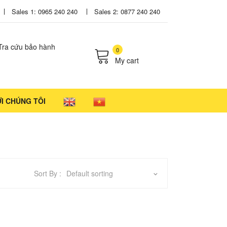
Sales 1: 0965 240 240
Sales 2: 0877 240 240
Tra cứu bảo hành
0
My cart
cts in the cart.
ỚI CHÚNG TÔI
Sort By :
Default sorting