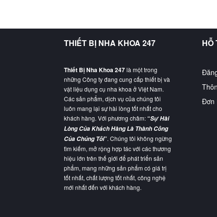
THIẾT BỊ NHA KHOA 247
HỖ
Thiết Bị Nha Khoa 247
là một trong
Đăng
những Công ty đang cung cấp thiết bị và
Thôn
vật liệu dụng cụ nha khoa ở Việt Nam.
Các sản phẩm, dịch vụ của chúng tôi
Đơn 
luôn mang lại sự hài lòng tốt nhất cho
khách hàng. Với phương châm:
“
Sự Hài
Lòng Của Khách Hàng Là Thành Công
”
. Chúng tôi không ngừng
Của Chúng Tôi
tìm kiếm, mở rộng hợp tác với các thương
hiệu lớn trên thế giới để phát triển sản
phẩm, mang những sản phẩm có giá trị
tốt nhất, chất lượng tốt nhất, công nghệ
mới nhất đến với khách hàng.