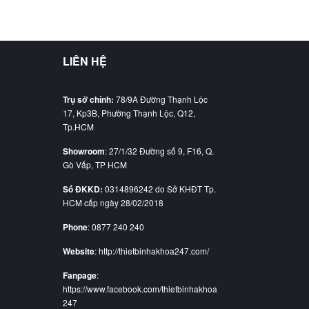
LIÊN HỆ
Trụ sở chính:
78/9A Đường Thạnh Lộc
17, Kp3B, Phường Thạnh Lộc, Q12,
Tp.HCM
Showroom
: 27/1/32 Đường số 9, F16, Q.
Gò Vấp, TP HCM
Số ĐKKD:
0314896242 do Sở KHĐT Tp.
HCM cấp ngày 28/02/2018
Phone
: 0877 240 240
Website
: http://thietbinhakhoa247.com/
Fanpage
:
https://www.facebook.com/thietbinhakhoa
247