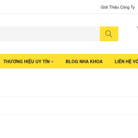
Giới Thiệu Công Ty
No produ
THƯƠNG HIỆU UY TÍN
BLOG NHA KHOA
LIÊN HỆ V