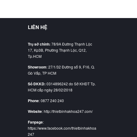
LIÊN HỆ
Trụ sở chính:
78/9A Đường Thạnh Lộc
17, Kp3B, Phường Thạnh Lộc, Q12,
Tp.HCM
Showroom
: 27/1/32 Đường số 9, F16, Q.
Gò Vấp, TP HCM
Số ĐKKD:
0314896242 do Sở KHĐT Tp.
HCM cấp ngày 28/02/2018
Phone
: 0877 240 240
Website
: http://thietbinhakhoa247.com/
Fanpage
:
https://www.facebook.com/thietbinhakhoa
247