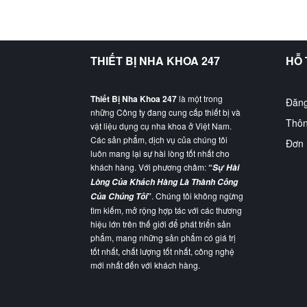
THIẾT BỊ NHA KHOA 247
HỖ
Thiết Bị Nha Khoa 247
là một trong
Đăng
những Công ty đang cung cấp thiết bị và
Thôn
vật liệu dụng cụ nha khoa ở Việt Nam.
Các sản phẩm, dịch vụ của chúng tôi
Đơn 
luôn mang lại sự hài lòng tốt nhất cho
khách hàng. Với phương châm:
“
Sự Hài
Lòng Của Khách Hàng Là Thành Công
”
. Chúng tôi không ngừng
Của Chúng Tôi
tìm kiếm, mở rộng hợp tác với các thương
hiệu lớn trên thế giới để phát triển sản
phẩm, mang những sản phẩm có giá trị
tốt nhất, chất lượng tốt nhất, công nghệ
mới nhất đến với khách hàng.