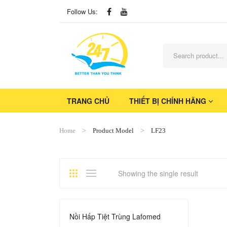
Follow Us:
TRANG CHỦ
THIẾT BỊ CHÍNH HÃNG
Home
Product Model
LF23
Showing the single result
Nồi Hấp Tiệt Trùng Lafomed