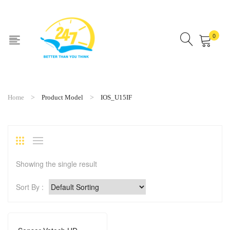
0
No products in the cart.
Home
Product Model
IOS_U15IF
Showing the single result
Sort By :