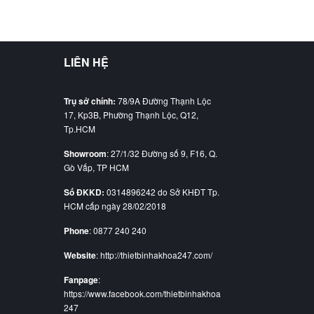
LIÊN HỆ
Trụ sở chính:
78/9A Đường Thạnh Lộc
17, Kp3B, Phường Thạnh Lộc, Q12,
Tp.HCM
Showroom
: 27/1/32 Đường số 9, F16, Q.
Gò Vấp, TP HCM
Số ĐKKD:
0314896242 do Sở KHĐT Tp.
HCM cấp ngày 28/02/2018
Phone
: 0877 240 240
Website
: http://thietbinhakhoa247.com/
Fanpage
:
https://www.facebook.com/thietbinhakhoa
247