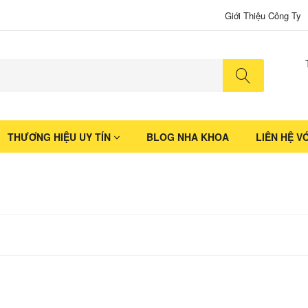
Giới Thiệu Công Ty
No produ
THƯƠNG HIỆU UY TÍN
BLOG NHA KHOA
LIÊN HỆ V