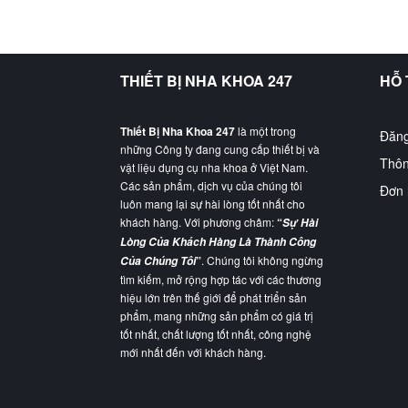
THIẾT BỊ NHA KHOA 247
HỖ
Thiết Bị Nha Khoa 247
là một trong
Đăng
những Công ty đang cung cấp thiết bị và
Thôn
vật liệu dụng cụ nha khoa ở Việt Nam.
Các sản phẩm, dịch vụ của chúng tôi
Đơn 
luôn mang lại sự hài lòng tốt nhất cho
khách hàng. Với phương châm:
“
Sự Hài
Lòng Của Khách Hàng Là Thành Công
”
. Chúng tôi không ngừng
Của Chúng Tôi
tìm kiếm, mở rộng hợp tác với các thương
hiệu lớn trên thế giới để phát triển sản
phẩm, mang những sản phẩm có giá trị
tốt nhất, chất lượng tốt nhất, công nghệ
mới nhất đến với khách hàng.