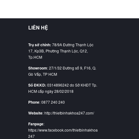
LIÊN HỆ
Trụ sở chính:
78/9A Đường Thạnh Lộc
17, Kp3B, Phường Thạnh Lộc, Q12,
Tp.HCM
Showroom
: 27/1/32 Đường số 9, F16, Q.
Gò Vấp, TP HCM
Số ĐKKD:
0314896242 do Sở KHĐT Tp.
HCM cấp ngày 28/02/2018
Phone
: 0877 240 240
Website
: http://thietbinhakhoa247.com/
Fanpage
:
https://www.facebook.com/thietbinhakhoa
247