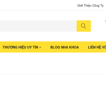
Giới Thiệu Công Ty
No produ
THƯƠNG HIỆU UY TÍN
BLOG NHA KHOA
LIÊN HỆ V