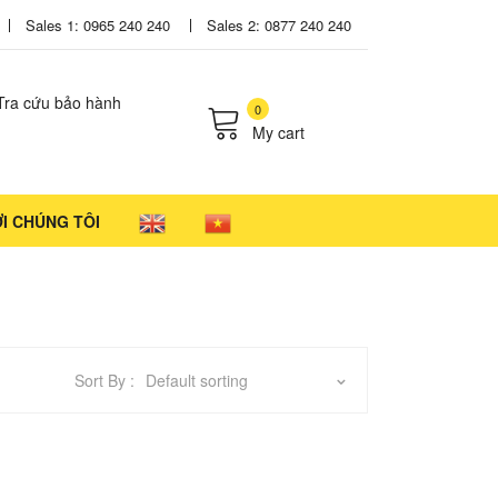
Sales 1: 0965 240 240
Sales 2: 0877 240 240
Tra cứu bảo hành
0
My cart
cts in the cart.
ỚI CHÚNG TÔI
Sort By :
Default sorting