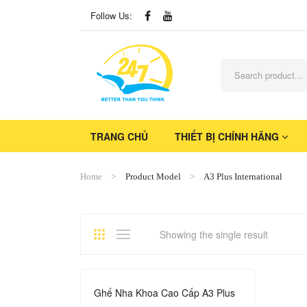
Follow Us:
TRANG CHỦ
THIẾT BỊ CHÍNH HÃNG
Home
Product Model
A3 Plus International
Showing the single result
Ghế Nha Khoa Cao Cấp A3 Plus