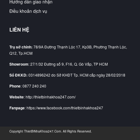
Hướng dẩn giao nhận
Điều khoản dịch vụ
LIÊN HỆ
Trụ sở chính:
78/9A Đường Thạnh Lộc 17, Kp3B, Phường Thạnh Lộc,
Q12, Tp.HCM
Showroom
: 27/1/32 Đường số 9, F16, Q. Gò Vấp, TP HCM
Số ĐKKD:
0314896242 do Sở KHĐT Tp. HCM cấp ngày 28/02/2018
Phone
: 0877 240 240
Website
: http://thietbinhakhoa247.com/
Fanpage
: https://www.facebook.com/thietbinhakhoa247
Copyright
ThietBiNhaKhoa247.Com
. All Rights Reserved.