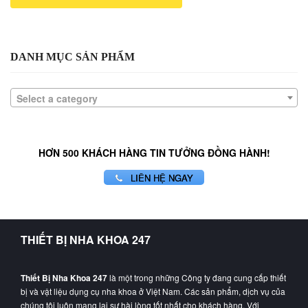
DANH MỤC SẢN PHẨM
Select a category
HƠN 500 KHÁCH HÀNG TIN TƯỞNG ĐỒNG HÀNH!
LIÊN HỆ NGAY
THIẾT BỊ NHA KHOA 247
Thiết Bị Nha Khoa 247
là một trong những Công ty đang cung cấp thiết
bị và vật liệu dụng cụ nha khoa ở Việt Nam. Các sản phẩm, dịch vụ của
chúng tôi luôn mang lại sự hài lòng tốt nhất cho khách hàng. Với