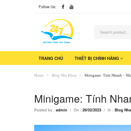
Follow Us:
TRANG CHỦ
THIẾT BỊ CHÍNH HÃNG
Home
Blog Nha Khoa
Minigame: Tính Nhanh – Nh
Minigame: Tính Nha
Posted by :
admin
/
On :
26/02/2023
/
In :
Blog Nh