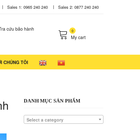
Sales 1: 0965 240 240
Sales 2: 0877 240 240
Tra cứu bảo hành
0
My cart
cts in the cart.
ỚI CHÚNG TÔI
nh
DANH MỤC SẢN PHẨM
Select a category