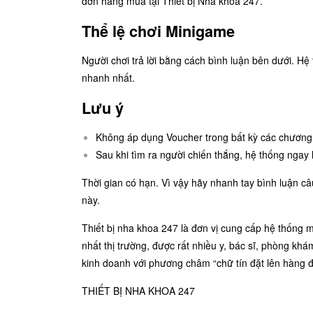
đơn hàng mua tại Thiết bị Nha khoa 247.
Thể lệ chơi Minigame
Người chơi trả lời bằng cách bình luận bên dưới. Hệ 
nhanh nhất.
Lưu ý
Không áp dụng Voucher trong bất kỳ các chương 
Sau khi tìm ra người chiến thắng, hệ thống ngay 
Thời gian có hạn. Vì vậy hãy nhanh tay bình luận câ
này.
Thiết bị nha khoa 247 là đơn vị cung cấp hệ thống 
nhất thị trường, được rất nhiều y, bác sĩ, phòng kh
kinh doanh với phương châm “chữ tín đặt lên hàng đ
THIẾT BỊ NHA KHOA 247