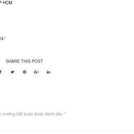
TP HCM
24
7
SHARE THIS POST
c trường bắt buộc được đánh dấu
*