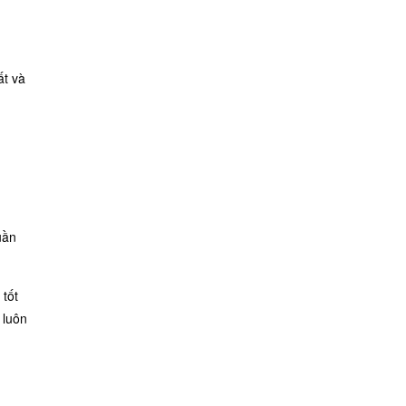
ất và
uần
 tốt
 luôn