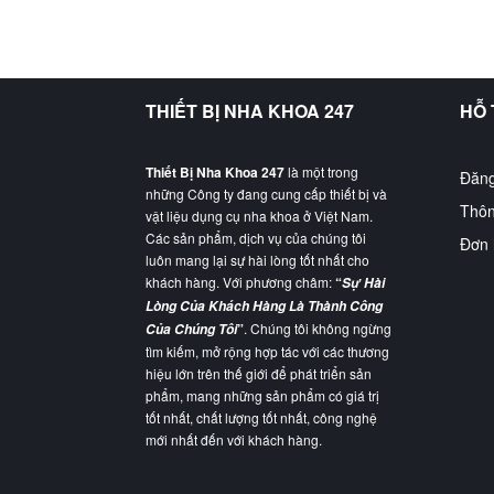
THIẾT BỊ NHA KHOA 247
HỖ
Thiết Bị Nha Khoa 247
là một trong
Đăng
những Công ty đang cung cấp thiết bị và
Thôn
vật liệu dụng cụ nha khoa ở Việt Nam.
Các sản phẩm, dịch vụ của chúng tôi
Đơn 
luôn mang lại sự hài lòng tốt nhất cho
khách hàng. Với phương châm:
“
Sự Hài
Lòng Của Khách Hàng Là Thành Công
”
. Chúng tôi không ngừng
Của Chúng Tôi
tìm kiếm, mở rộng hợp tác với các thương
hiệu lớn trên thế giới để phát triển sản
phẩm, mang những sản phẩm có giá trị
tốt nhất, chất lượng tốt nhất, công nghệ
mới nhất đến với khách hàng.