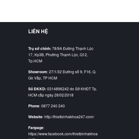
LIÊN HỆ
Trụ sở chính:
78/9A Đường Thạnh Lộc
17, Kp3B, Phường Thạnh Lộc, Q12,
Tp.HCM
Showroom
: 27/1/32 Đường số 9, F16, Q.
Gò Vấp, TP HCM
Số ĐKKD:
0314896242 do Sở KHĐT Tp.
HCM cấp ngày 28/02/2018
Phone
: 0877 240 240
Website
: http://thietbinhakhoa247.com/
Fanpage
:
https://www.facebook.com/thietbinhakhoa