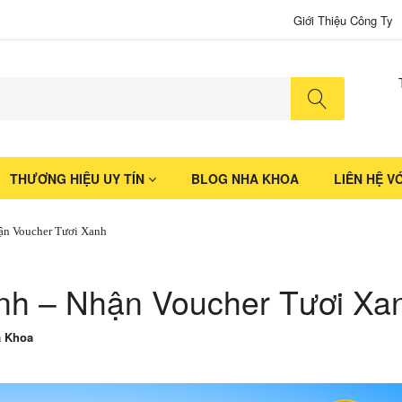
Giới Thiệu Công Ty
No produ
THƯƠNG HIỆU UY TÍN
BLOG NHA KHOA
LIÊN HỆ V
ận Voucher Tươi Xanh
nh – Nhận Voucher Tươi Xa
a Khoa