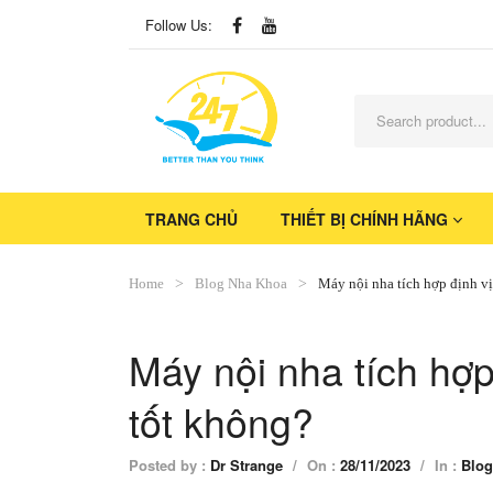
Follow Us:
TRANG CHỦ
THIẾT BỊ CHÍNH HÃNG
Home
Blog Nha Khoa
Máy nội nha tích hợp định v
Máy nội nha tích hợ
tốt không?
Posted by :
Dr Strange
/
On :
28/11/2023
/
In :
Blog