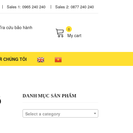
Sales 1: 0965 240 240
Sales 2: 0877 240 240
Tra cứu bảo hành
0
My cart
cts in the cart.
ỚI CHÚNG TÔI
ó
DANH MỤC SẢN PHẨM
Select a category