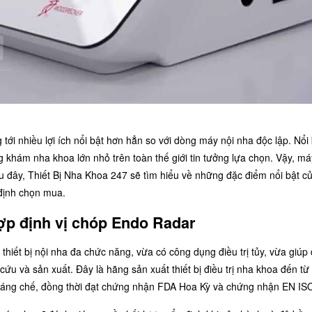
tới nhiều lợi ích nổi bật hơn hẳn so với dòng máy nội nha độc lập. Nổi 
g khám nha khoa lớn nhỏ trên toàn thế giới tin tưởng lựa chọn. Vậy, má
u đây,
Thiết Bị Nha Khoa 247
sẽ tìm hiểu về những đặc điểm nổi bật c
 định chọn mua.
hợp định vị chóp Endo Radar
à
thiết bị nội nha
đa chức năng, vừa có công dụng điều trị tủy, vừa giúp 
u và sản xuất. Đây là hãng sản xuất thiết bị điều trị nha khoa đến từ
sáng chế, đồng thời đạt chứng nhận FDA Hoa Kỳ và chứng nhận EN IS