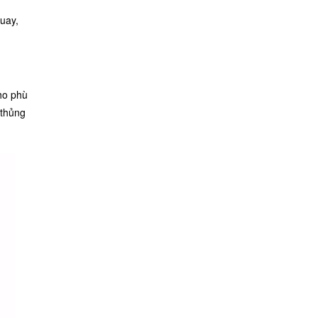
quay,
ho phù
 thủng