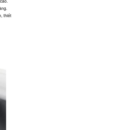
 cao.
àng.
, thiết