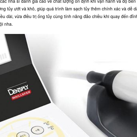
ác nha sĩ đánh giá cao về chất lượng ổn định khi vận hành và độ bền
ng tủy ướt và khô, giúp quá trình làm sạch tủy thêm chính xác và dễ d
 dài, vừa điều trị ống tủy cùng tính năng đảo chiều khi quay đến đỉnh
ội nha.