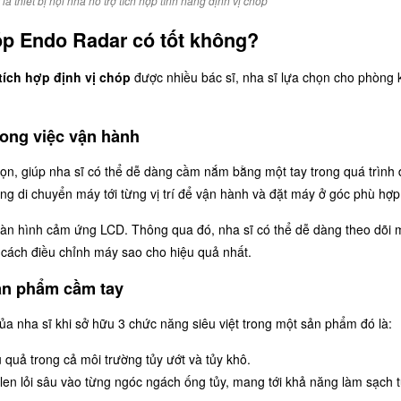
 thiết bị nội nha hỗ trợ tích hợp tính năng định vị chóp
hóp Endo Radar có tốt không?
tích hợp định vị chóp
được nhiều bác sĩ, nha sĩ lựa chọn cho phòng
trong việc vận hành
ọn, giúp nha sĩ có thể dễ dàng cầm nắm bằng một tay trong quá trình đi
àng di chuyển máy tới từng vị trí để vận hành và đặt máy ở góc phù hợp
àn hình cảm ứng LCD. Thông qua đó, nha sĩ có thể dễ dàng theo dõi 
ó cách điều chỉnh máy sao cho hiệu quả nhất.
sản phẩm cầm tay
ủa nha sĩ khi sở hữu 3 chức năng siêu việt trong một sản phẩm đó là:
 quả trong cả môi trường tủy ướt và tủy khô.
 len lỏi sâu vào từng ngóc ngách ống tủy, mang tới khả năng làm sạch t