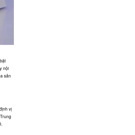
bật
y nội
ủa sản
định vị
 Trung
O.