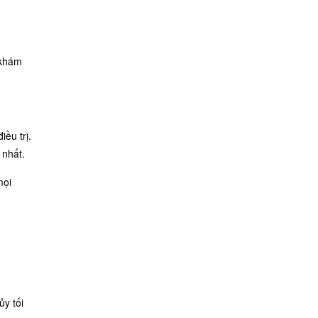
 khám
ều trị.
 nhất.
mọi
ủy tối