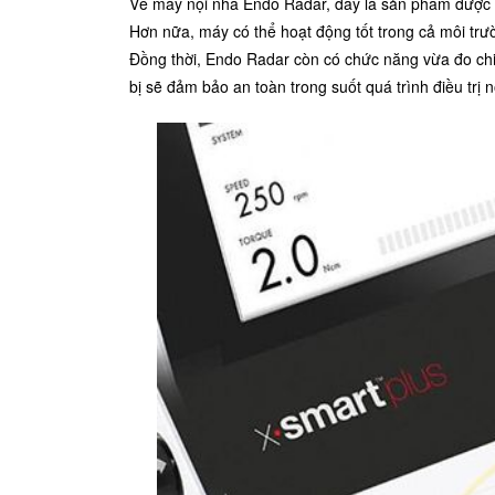
Về máy nội nha Endo Radar, đây là sản phẩm được c
Hơn nữa, máy có thể hoạt động tốt trong cả môi trườ
Đồng thời, Endo Radar còn có chức năng vừa đo chiều
bị sẽ đảm bảo an toàn trong suốt quá trình điều trị n