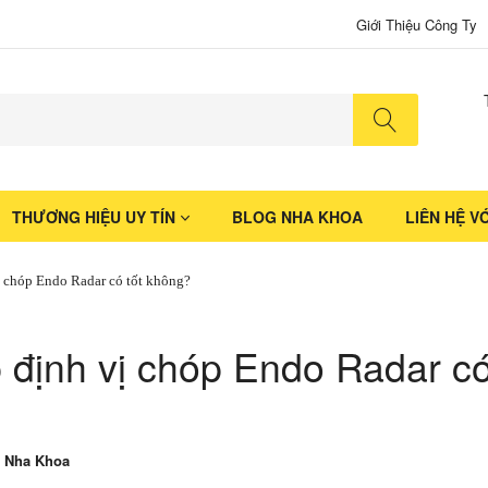
Giới Thiệu Công Ty
No produ
THƯƠNG HIỆU UY TÍN
BLOG NHA KHOA
LIÊN HỆ V
ị chóp Endo Radar có tốt không?
p định vị chóp Endo Radar c
 Nha Khoa