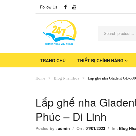
Follow Us:
TRANG CHỦ
THIẾT BỊ CHÍNH HÃNG
Home
Blog Nha Khoa
Lắp ghế nha Gladent GD-S80
Lắp ghế nha Gladen
Phúc – Di Linh
Posted by :
admin
/
On :
04/01/2023
/
In :
Blog Nh