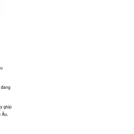
ều
u đang
y giúp
u Âu,