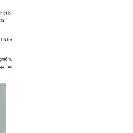
iết bị
 đã
 hỗ trợ
nghiệm,
ịp thời