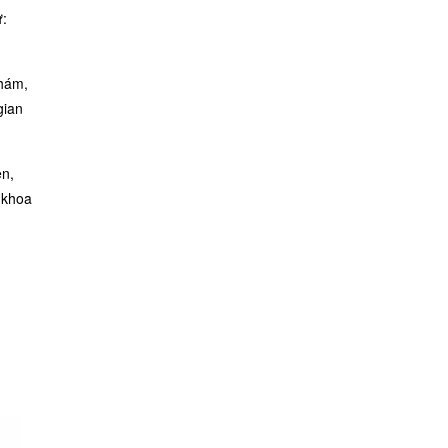
ư:
khám,
gian
ện,
 khoa