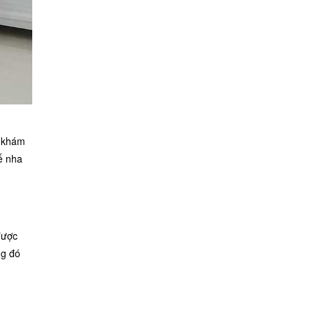
g khám
ế nha
được
ng đó