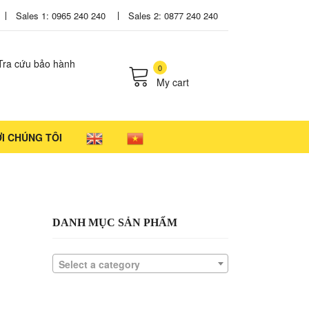
Sales 1: 0965 240 240
Sales 2: 0877 240 240
Tra cứu bảo hành
0
My cart
cts in the cart.
ỚI CHÚNG TÔI
m
DANH MỤC SẢN PHẨM
Select a category