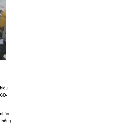
nhiều
 GD-
 nhân
 thống