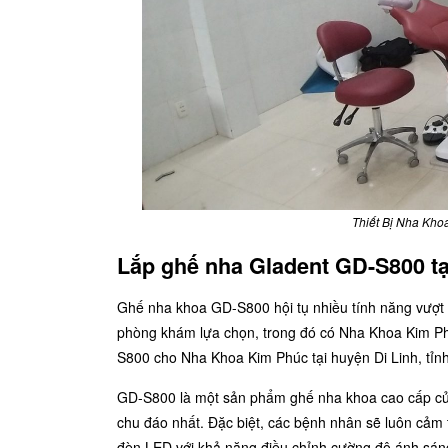
Thiết Bị Nha Khoa
Lắp ghế nha Gladent GD-S800 tạ
Ghế nha khoa GD-S800
hội tụ nhiều tính năng vượt 
phòng khám lựa chọn, trong đó có Nha Khoa Kim Ph
S800 cho Nha Khoa Kim Phúc tại huyện Di Linh, tỉ
GD-S800 là một sản phẩm ghế nha khoa cao cấp của
chu đáo nhất. Đặc biệt, các bệnh nhân sẽ luôn cảm 
đèn LED với khả năng điều chỉnh cường độ ánh sá