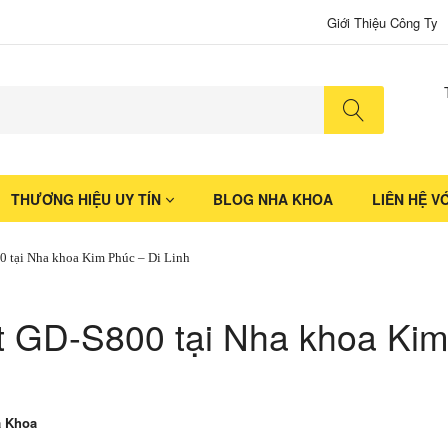
Giới Thiệu Công Ty
No produ
THƯƠNG HIỆU UY TÍN
BLOG NHA KHOA
LIÊN HỆ V
0 tại Nha khoa Kim Phúc – Di Linh
t GD-S800 tại Nha khoa Ki
a Khoa