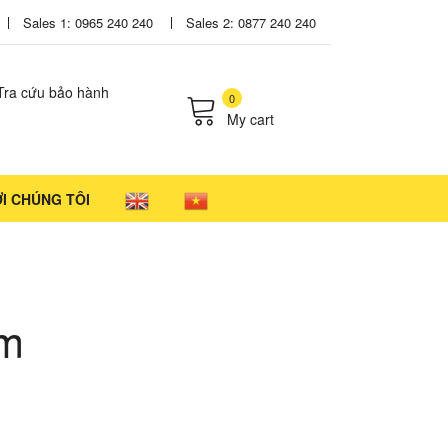
Sales 1: 0965 240 240
Sales 2: 0877 240 240
Tra cứu bảo hành
0
My cart
cts in the cart.
ỚI CHÚNG TÔI
ẩm