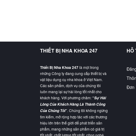
THIẾT BỊ NHA KHOA 247
HỖ
Thiết Bị Nha Khoa 247
là một trong
Đăng
những Công ty đang cung cấp thiết bị và
Thôn
vật liệu dụng cụ nha khoa ở Việt Nam.
Các sản phẩm, dịch vụ của chúng tôi
Đơn 
luôn mang lại sự hài lòng tốt nhất cho
khách hàng. Với phương châm:
“
Sự Hài
Lòng Của Khách Hàng Là Thành Công
”
. Chúng tôi không ngừng
Của Chúng Tôi
tìm kiếm, mở rộng hợp tác với các thương
hiệu lớn trên thế giới để phát triển sản
phẩm, mang những sản phẩm có giá trị
tốt nhất, chất lượng tốt nhất, công nghệ