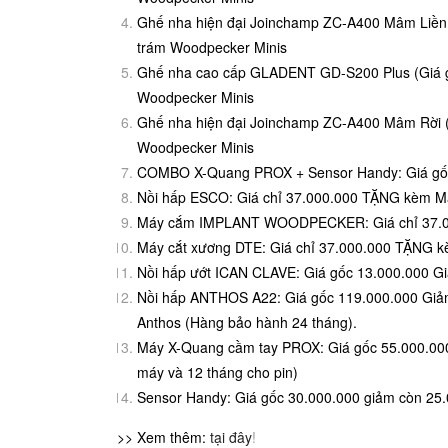
Ghế nha hiện đại Joinchamp ZC-A400 Mâm Liền 
trám Woodpecker Minis
Ghế nha cao cấp GLADENT GD-S200 Plus (Giá g
Woodpecker Minis
Ghế nha hiện đại Joinchamp ZC-A400 Mâm Rời (
Woodpecker Minis
COMBO X-Quang PROX + Sensor Handy: Giá gốc 
Nồi hấp ESCO: Giá chỉ 37.000.000 TẶNG kèm Má
Máy cắm IMPLANT WOODPECKER: Giá chỉ 37.000
Máy cắt xương DTE: Giá chỉ 37.000.000 TẶNG k
Nồi hấp ướt ICAN CLAVE: Giá gốc 13.000.000 G
Nồi hấp ANTHOS A22: Giá gốc 119.000.000 Giả
Anthos (Hàng bảo hành 24 tháng).
Máy X-Quang cầm tay PROX: Giá gốc 55.000.000
máy và 12 tháng cho pin)
Sensor Handy: Giá gốc 30.000.000 giảm còn 25.
>> Xem thêm:
tại đây
!