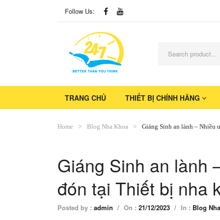
Follow Us:
TRANG CHỦ
THIẾT BỊ CHÍNH HÃNG
Home
Blog Nha Khoa
Giáng Sinh an lành – Nhiều ư
Giáng Sinh an lành 
đón tại Thiết bị nha
Posted by :
admin
/
On :
21/12/2023
/
In :
Blog Nh