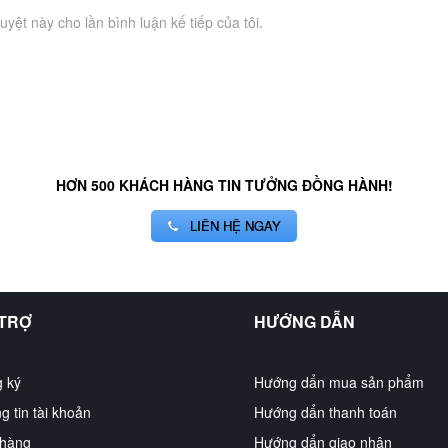
uyệt này cho lần bình luận kế tiếp của tôi.
HƠN 500 KHÁCH HÀNG TIN TƯỞNG ĐỒNG HÀNH!
LIÊN HỆ NGAY
 TRỢ
HƯỚNG DẪN
 ký
Hướng dẩn mua sản phẩm
g tin tài khoản
Hướng dẩn thanh toán
hàng
Hướng dẩn giao nhận