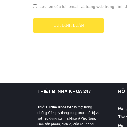
Lưu tên của tôi, email, và trang web trong trình d
THIẾT BỊ NHA KHOA 247
HỖ
Thiết Bị Nha Khoa 247
là một trong
Đăng
những Công ty đang cung cấp thiết bị và
Thôn
vật liệu dụng cụ nha khoa ở Việt Nam.
Các sản phẩm, dịch vụ của chúng tôi
Đơn 