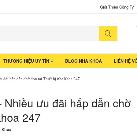
Giới Thiệu Công Ty
No produ
THƯƠNG HIỆU UY TÍN
BLOG NHA KHOA
LIÊN HỆ V
u đãi hấp dẫn chờ đón tại Thiết bị nha khoa 247
– Nhiều ưu đãi hấp dẫn chờ
 khoa 247
a Khoa