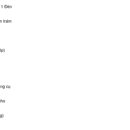
 1 Đèn
n trám
ép)
ụng cụ
cho
g)