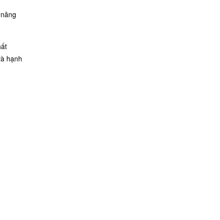
 nâng
hất
và hạnh