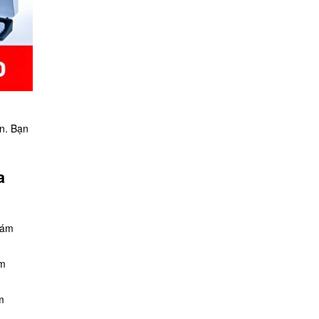
ẫn. Bạn
a
rám
ám
m