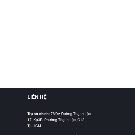
LIÊN HỆ
Trụ sở chính:
78/9A Đường Thạnh Lộc
17, Kp3B, Phường Thạnh Lộc, Q12,
Tp.HCM