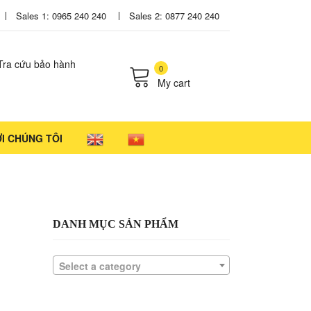
Sales 1: 0965 240 240
Sales 2: 0877 240 240
Tra cứu bảo hành
0
My cart
cts in the cart.
ỚI CHÚNG TÔI
DANH MỤC SẢN PHẨM
Select a category