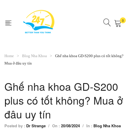
0
No products in the cart.
Home
Blog Nha Khoa
Ghế nha khoa GD-S200 plus có tốt không?
Mua ở đâu uy tín
Ghế nha khoa GD-S200
plus có tốt không? Mua ở
đâu uy tín
Posted by :
Dr Strange
/
On :
20/08/2024
/
In :
Blog Nha Khoa