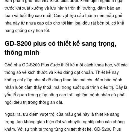
Sản phẩm ghế nha GD-S200 plus được kiểm định nghiêm ngặt
trước khi xuất xưởng và lưu hành trên thị trường, đảm bảo an
toàn và tuổi thọ cao nhất. Các vật liệu cấu thành nên mẫu ghế
nha này từ nhựa cao cấp cho tới kim loại đều rất bền bỉ, có khả
năng chống oxy hóa tốt.
GD-S200 plus có thiết kế sang trọng,
thông minh
Ghế nha GD-S200 Plus được thiết kế một cách khoa học, với các
thông số về kích thước và kiểu dáng đạt chuẩn. Thiết kế này
không chỉ giúp nha sĩ dễ dàng thao tác mà còn đảm bảo bệnh
nhân luôn cảm thấy thoải mái trong suốt quá trình điều trị. Đây là
yếu tố quan trọng giúp nâng cao trải nghiệm bệnh nhân dù phải
ngồi điều trị trong thời gian dài.
Ngoài ra, ưu điểm vượt trội của mẫu ghế này là thiết kế sang
trọng, tạo không gian hiện đại và chuyên nghiệp cho các phòng
khám. Với sự tinh tế trong từng chi tiết thiết kế, GD-S200 Plus