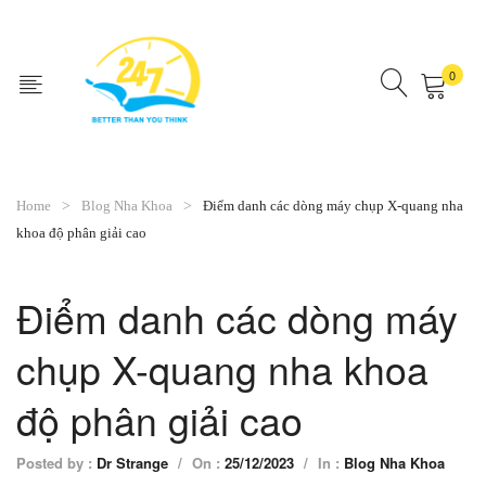
0
No products in the cart.
Home
Blog Nha Khoa
Điểm danh các dòng máy chụp X-quang nha
khoa độ phân giải cao
Điểm danh các dòng máy
chụp X-quang nha khoa
độ phân giải cao
Posted by :
Dr Strange
/
On :
25/12/2023
/
In :
Blog Nha Khoa