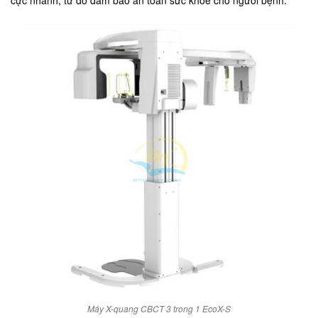
cực nhanh, từ đó đảm bảo an toàn sức khỏe cho người bệnh.
Máy X-quang CBCT 3 trong 1 EcoX-S