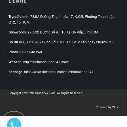
LIÊN HỆ
Trụ sở chính:
78/9A Đường Thạnh Lộc 17, Kp3B, Phường Thạnh Lộc,
Q12, Tp.HCM
Showroom
: 27/1/32 Đường số 9, F16, Q. Gò Vấp, TP HCM
Số ĐKKD:
0314896242 do Sở KHĐT Tp. HCM cấp ngày 28/02/2018
Phone
: 0877 240 240
Website
: http://thietbinhakhoa247.com/
Fanpage
: https://www.facebook.com/thietbinhakhoa247
Copyright
ThietBiNhaKhoa247.Com
. All Rights Reserved.
Powered by
WEZ