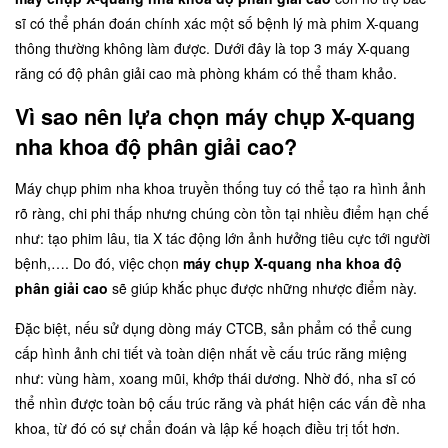
sĩ có thể phán đoán chính xác một số bệnh lý mà phim X-quang
thông thường không làm được. Dưới đây là top 3 máy X-quang
răng có độ phân giải cao mà phòng khám có thể tham khảo.
Vì sao nên lựa chọn máy chụp X-quang
nha khoa độ phân giải cao?
Máy chụp phim nha khoa truyền thống tuy có thể tạo ra hình ảnh
rõ ràng, chi phi thấp nhưng chúng còn tồn tại nhiều điểm hạn chế
như: tạo phim lâu, tia X tác động lớn ảnh hưởng tiêu cực tới người
bệnh,…. Do đó, việc chọn
máy chụp X-quang nha khoa độ
phân giải cao
sẽ giúp khắc phục được những nhược điểm này.
Đặc biệt, nếu sử dụng dòng máy CTCB, sản phẩm có thể cung
cấp hình ảnh chi tiết và toàn diện nhất về cấu trúc răng miệng
như: vùng hàm, xoang mũi, khớp thái dương. Nhờ đó, nha sĩ có
thể nhìn được toàn bộ cấu trúc răng và phát hiện các vấn đề nha
khoa, từ đó có sự chẩn đoán và lập kế hoạch điều trị tốt hơn.