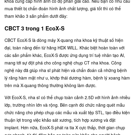
khoa cung cấp hình ảnh có độ phân giải cao. Nếu bạn có nhu cầu
mua
thiết bị chẩn đoán hình ảnh
chất lượng, giá tốt thì có thể
tham khảo 3 sản phẩm dưới đây:
CBCT 3 trong 1 EcoX-S
CBCT EcoX-S
là dòng máy X-quang nha khoa kỹ thuật số hiện
đại, toàn năng đến từ hãng HDX WILL. Khác biệt hoàn toàn với
các sản phẩm khác, EcoX-S được ứng dụng trí tuệ nhân tạo AI,
mang tới sự đột phá cho công nghệ chụp CT nha khoa. Công
nghệ này đã giúp nha sĩ phát hiện và chẩn đoán cả những bệnh
lý răng hàm mặt như u, khớp thái dương hàm, bệnh lý xoang hàm
trên mà X-quang thông thường không làm được.
Với EcoX-S, nha sĩ có thể chụp toàn cảnh 2.5D với hình ảnh nhiều
lớp, trường nhìn lớn và rộng. Bên cạnh đó chức năng quét mẫu
chức năng cho phép chụp các mẫu và xuất tệp STL, tạo điều kiện
thuận lợi trong việc khảo sát xương, tích hợp xương và đặt
implant. Hơn nữa, EcoX-S phát ra tia X cực thấp, thời gian chụp