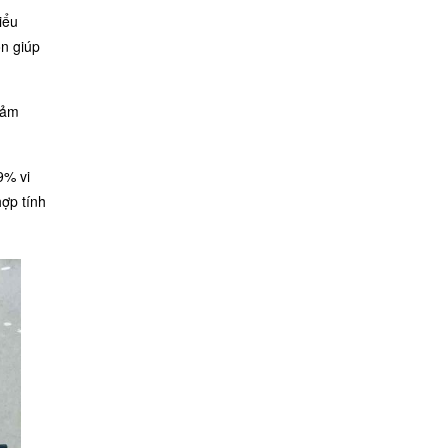
iểu
òn giúp
iảm
9% vi
ợp tính