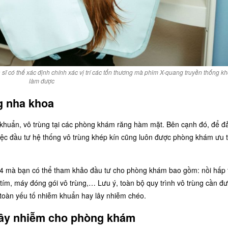
sĩ có thể xác định chính xác vị trí các tổn thương mà phim X-quang truyền thống k
làm được
g nha khoa
 khuẩn, vô trùng tại các phòng khám răng hàm mặt. Bên cạnh đó, để 
việc đầu tư hệ thống vô trùng khép kín cũng luôn được phòng khám ưu t
024 mà bạn có thể tham khảo đầu tư cho phòng khám bao gồm: nồi hấp t
 tím, máy đóng gói vô trùng,… Lưu ý, toàn bộ quy trình vô trùng cần đ
 toàn yếu tố nhiễm khuẩn hay lây nhiễm chéo.
 lây nhiễm cho phòng khám