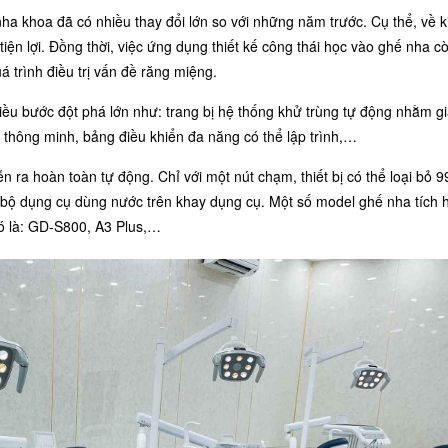
 nha khoa đã có nhiều thay đổi lớn so với những năm trước. Cụ thể, về k
 tiện lợi. Đồng thời, việc ứng dụng thiết kế công thái học vào ghế nha c
 trình điều trị vấn đề răng miệng.
ều bước đột phá lớn như: trang bị hệ thống khử trùng tự động nhằm g
 lý thông minh, bảng điều khiển đa năng có thể lập trình,…
n ra hoàn toàn tự động. Chỉ với một nút chạm, thiết bị có thể loại bỏ 9
bộ dụng cụ dùng nước trên khay dụng cụ. Một số model ghế nha tích h
ó là:
GD-S800
,
A3 Plus
,…