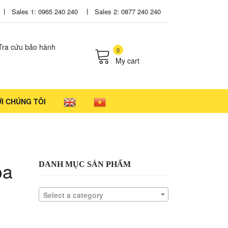
Sales 1: 0965 240 240
Sales 2: 0877 240 240
Tra cứu bảo hành
0
My cart
cts in the cart.
ỚI CHÚNG TÔI
oa
DANH MỤC SẢN PHẨM
Select a category