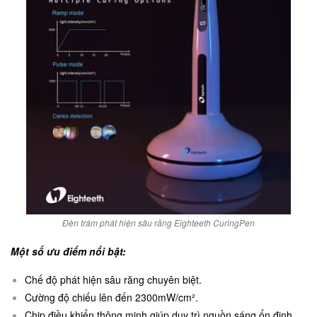
Đèn trám phát hiện sâu răng Eighteeth CuringPen
Một số ưu điểm nổi bật:
Chế độ phát hiện sâu răng chuyên biệt.
Cường độ chiếu lên đến 2300mW/cm².
Chip điều khiển thông minh giúp duy trì nguồn sáng ổn định.